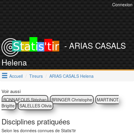
Connexion
- ARIAS CASALS
Helena
Accueil
Tireurs
ARIAS CASALS Helena
Voir aussi
BONNAFOUS Stéphan
BRINGER Christophe
MARTINOT
Brigitte
SALELLES Olivia
Disciplines pratiquées
Selon les données connues de Statis'tir