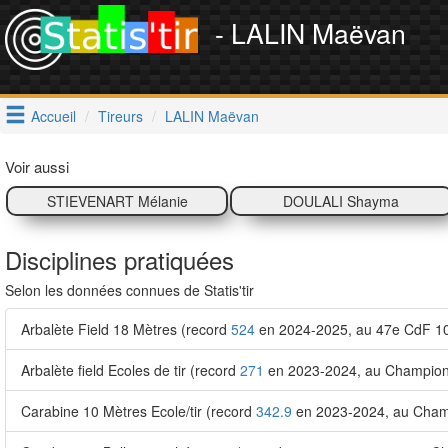
- LALIN Maëvan
Accueil
Tireurs
LALIN Maëvan
Voir aussi
STIEVENART Mélanie
DOULALI Shayma
Disciplines pratiquées
Selon les données connues de Statis'tir
Arbalète Field 18 Mètres (record
524
en 2024-2025, au 47e CdF 1
Arbalète field Ecoles de tir (record
271
en 2023-2024, au Championna
Carabine 10 Mètres Ecole/tir (record
342.9
en 2023-2024, au Champi