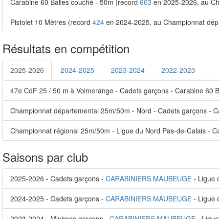
Carabine 60 Balles couché - 50m (record
603
en 2025-2026, au Cha
Pistolet 10 Mètres (record
424
en 2024-2025, au Championnat dépa
Résultats en compétition
2025-2026
2024-2025
2023-2024
2022-2023
47e CdF 25 / 50 m à Volmerange - Cadets garçons - Carabine 60 B
Championnat départemental 25m/50m - Nord - Cadets garçons - Ca
Championnat régional 25m/50m - Ligue du Nord Pas-de-Calais - Ca
Saisons par club
2025-2026 - Cadets garçons -
CARABINIERS MAUBEUGE
- Ligue 
2024-2025 - Cadets garçons -
CARABINIERS MAUBEUGE
- Ligue 
2023-2024 - Minimes garçons -
CARABINIERS MAUBEUGE
- Ligue