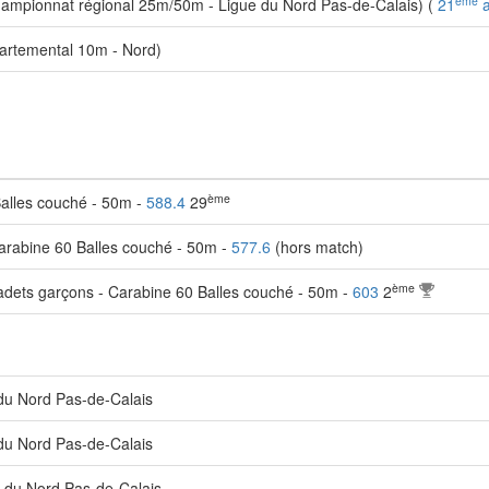
ème
mpionnat régional 25m/50m - Ligue du Nord Pas-de-Calais) (
21
a
rtemental 10m - Nord)
ème
alles couché - 50m -
588.4
29
rabine 60 Balles couché - 50m -
577.6
(hors match)
ème
dets garçons - Carabine 60 Balles couché - 50m -
603
2
du Nord Pas-de-Calais
du Nord Pas-de-Calais
 du Nord Pas-de-Calais