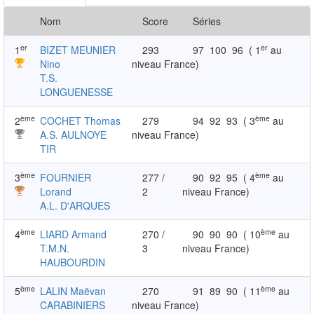
Nom
Score
Séries
er
er
1
BIZET MEUNIER
293
97
100
96
( 1
au
Nino
niveau France)
T.S.
LONGUENESSE
ème
ème
2
COCHET Thomas
279
94
92
93
( 3
au
A.S. AULNOYE
niveau France)
TIR
ème
ème
3
FOURNIER
277 /
90
92
95
( 4
au
Lorand
2
niveau France)
A.L. D'ARQUES
ème
ème
4
LIARD Armand
270 /
90
90
90
( 10
au
T.M.N.
3
niveau France)
HAUBOURDIN
ème
ème
5
LALIN Maëvan
270
91
89
90
( 11
au
CARABINIERS
niveau France)