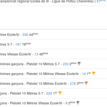
ème
mpionnat régional Ecoles de tir - Ligue de Poitou Charentes) (
67
ème
res Ecole/tir -
330
44
ème
tres 3-7 -
197
78
ème
res Vitesse Ecole/tir -
13
48
ème
inimes garçons - Pistolet 10 Mètres 3-7 -
233
2
er
nimes garçons - Pistolet 10 Mètres Vitesse Ecole/tir -
14
1
ème
nimes garçons - Pistolet 10 Mètres Ecole/tir -
278
3
er
ons - Pistolet 10 Mètres 3-7 -
225
1
ème
ns - Pistolet 10 Mètres Vitesse Ecole/tir -
8
2