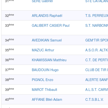
31
SERE Gabriel
STE CATALAN
ème
32
ARLANDIS Raphaël
T.S. PERREU
ème
33
GALIBERT CASIER Paul
S.T. NARBON
ème
34
AVEDIKIAN Samuel
GEM'TIR SPO
ème
35
MAZUC Arthur
A.S.O.R. ALT
ème
36
KHAMISSIAN Matthieu
C.T. DE PERT
ème
37
BAUDOUIN Hugo
CLUB DE TIR
ème
38
PIGNOL Enzo
ALERTE SAN
ème
39
MAROT Thibault
A.L.S.T. CARV
ème
40
AFFANE Bilel-Adam
C.T.S.B.L.V.