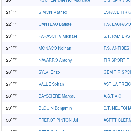
20
NGUYEN VAN HO Maxance
C.S. GARNIS
ème
21
SIMON Mathéo
ESPACE TIR 
ème
22
CANTEAU Batiste
T.S. LAGRAVO
ème
23
PARASCHIV Michael
S.T. PAMIERS
ème
24
MONACO Nolhan
T.S. ANTIBES
ème
25
NAVARRO Antony
TIR SPORTIF
ème
26
SYLVI Enzo
GEM'TIR SPO
ème
27
VALLE Sohan
AST LA TREI
ème
28
BAYSSIERE Marçau
A.S.T.A.C.
ème
29
BLOUIN Benjamin
S.T. NEUFCH
ème
30
FREROT PINTON Jul
ASPTT CLER
ème