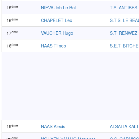
ème
15
NIEVA Job Le Roi
T.S. ANTIBES
ème
16
CHAPELET Léo
S.T.S. LE BE
ème
17
VAUCHER Hugo
S.T. RENWEZ
ème
18
HAAS Timeo
S.E.T. BITCHE
ème
19
NAAS Alexis
ALSATIA KAL
ème