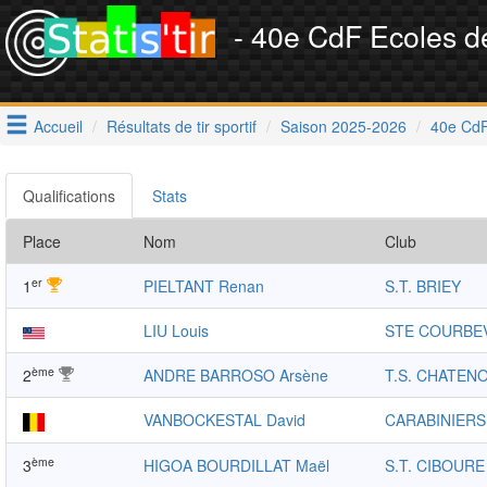
- 40e CdF Ecoles de
Accueil
Résultats de tir sportif
Saison 2025-2026
40e CdF
Qualifications
Stats
Place
Nom
Club
er
1
PIELTANT Renan
S.T. BRIEY
LIU Louis
STE COURBE
ème
2
ANDRE BARROSO Arsène
T.S. CHATEN
VANBOCKESTAL David
CARABINIER
ème
3
HIGOA BOURDILLAT Maël
S.T. CIBOURE