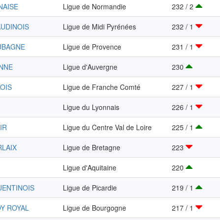
NAISE
Ligue de Normandie
232 / 2
AUDINOIS
Ligue de Midi Pyrénées
232 / 1
UBAGNE
Ligue de Provence
231 / 1
ENNE
Ligue d'Auvergne
230
LOIS
Ligue de Franche Comté
227 / 1
Ligue du Lyonnais
226 / 1
IR
Ligue du Centre Val de Loire
225 / 1
RLAIX
Ligue de Bretagne
223
Ligue d'Aquitaine
220
UENTINOIS
Ligue de Picardie
219 / 1
OY ROYAL
Ligue de Bourgogne
217 / 1