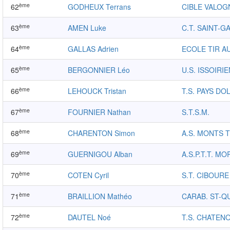
ème
62
GODHEUX Terrans
CIBLE VALOG
ème
63
AMEN Luke
C.T. SAINT-G
ème
64
GALLAS Adrien
ECOLE TIR A
ème
65
BERGONNIER Léo
U.S. ISSOIRI
ème
66
LEHOUCK Tristan
T.S. PAYS DO
ème
67
FOURNIER Nathan
S.T.S.M.
ème
68
CHARENTON Simon
A.S. MONTS T
ème
69
GUERNIGOU Alban
A.S.P.T.T. MO
ème
70
COTEN Cyril
S.T. CIBOURE
ème
71
BRAILLION Mathéo
CARAB. ST-Q
ème
72
DAUTEL Noé
T.S. CHATEN