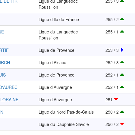
E DE TIR
Ligue du Languedoc
255 / 3
Roussillon
X
Ligue d'Ile de France
255 / 2
NE
Ligue du Languedoc
255 / 1
Roussillon
RTIF
Ligue de Provence
253 / 3
KIRCH
Ligue d'Alsace
252 / 3
UIS
Ligue de Provence
252 / 1
 D'AUREC
Ligue d'Auvergne
252 / 1
FLORAINE
Ligue d'Auvergne
251
IN
Ligue du Nord Pas-de-Calais
250 / 2
Ligue du Dauphiné Savoie
250 / 2