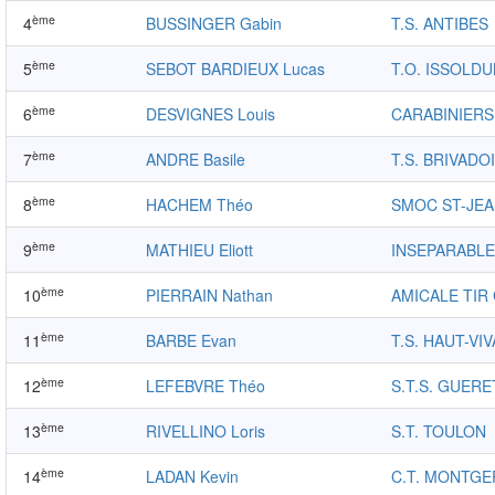
ème
4
BUSSINGER Gabin
T.S. ANTIBES
ème
5
SEBOT BARDIEUX Lucas
T.O. ISSOLD
ème
6
DESVIGNES Louis
CARABINIERS
ème
7
ANDRE Basile
T.S. BRIVADO
ème
8
HACHEM Théo
SMOC ST-JEA
ème
9
MATHIEU Eliott
INSEPARABLE
ème
10
PIERRAIN Nathan
AMICALE TIR
ème
11
BARBE Evan
T.S. HAUT-VI
ème
12
LEFEBVRE Théo
S.T.S. GUERE
ème
13
RIVELLINO Loris
S.T. TOULON
ème
14
LADAN Kevin
C.T. MONTG