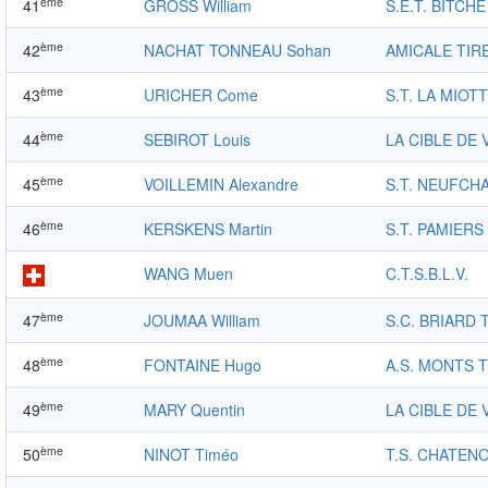
ème
41
GROSS William
S.E.T. BITCHE
ème
42
NACHAT TONNEAU Sohan
AMICALE TIR
ème
43
URICHER Come
S.T. LA MIOT
ème
44
SEBIROT Louis
LA CIBLE DE 
ème
45
VOILLEMIN Alexandre
S.T. NEUFCH
ème
46
KERSKENS Martin
S.T. PAMIERS
WANG Muen
C.T.S.B.L.V.
ème
47
JOUMAA William
S.C. BRIARD 
ème
48
FONTAINE Hugo
A.S. MONTS T
ème
49
MARY Quentin
LA CIBLE DE 
ème
50
NINOT Timéo
T.S. CHATEN