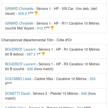
GIRARD Christelle
- Séniors 1 - HP - VIS Car. 10m deb. (def.
ère
visuel) -
429.2
1
GIRARD Christelle
- Séniors 1 - HP - R11 Carabine 10 Mètres
ère
couché Mal Voyant -
612
1
Championnat départemental 10m - Côte d'Or
BOUDRIOT Laurent
- Séniors 1 - HP - R1 Carabine 10 Mètres
er
60 B debout -
597.3
1
BOUDRIOT Laurent
- Séniors 1 - HP - R3 Carabine 10 Mètres
60 B couché -
626
(hors match)
COLOMBO Liséa
- Cadets filles - Carabine 10 Mètres -
533
ème
5
DONETTI David
- Séniors 2 - Pistolet 10 Mètres -
548
(hors
match)
ème