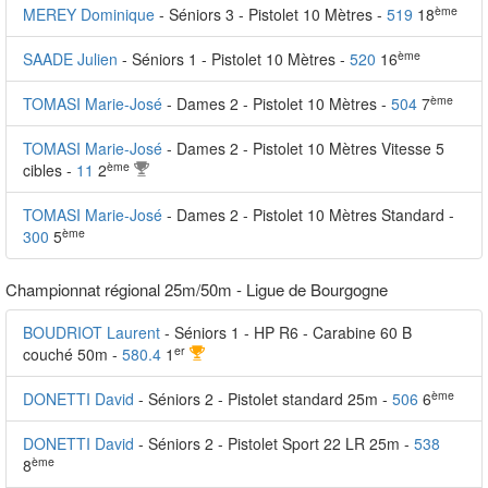
ème
MEREY Dominique
- Séniors 3 - Pistolet 10 Mètres -
519
18
ème
SAADE Julien
- Séniors 1 - Pistolet 10 Mètres -
520
16
ème
TOMASI Marie-José
- Dames 2 - Pistolet 10 Mètres -
504
7
TOMASI Marie-José
- Dames 2 - Pistolet 10 Mètres Vitesse 5
ème
cibles -
11
2
TOMASI Marie-José
- Dames 2 - Pistolet 10 Mètres Standard -
ème
300
5
Championnat régional 25m/50m - Ligue de Bourgogne
BOUDRIOT Laurent
- Séniors 1 - HP R6 - Carabine 60 B
er
couché 50m -
580.4
1
ème
DONETTI David
- Séniors 2 - Pistolet standard 25m -
506
6
DONETTI David
- Séniors 2 - Pistolet Sport 22 LR 25m -
538
ème
8