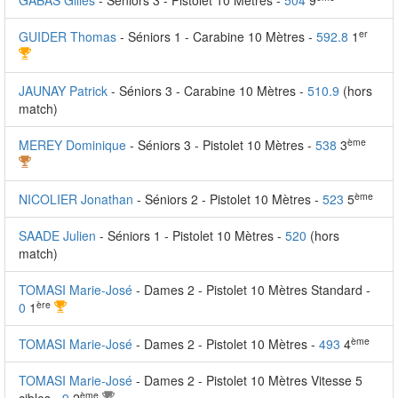
GABAS Gilles
- Séniors 3 - Pistolet 10 Mètres -
504
9
er
GUIDER Thomas
- Séniors 1 - Carabine 10 Mètres -
592.8
1
JAUNAY Patrick
- Séniors 3 - Carabine 10 Mètres -
510.9
(hors
match)
ème
MEREY Dominique
- Séniors 3 - Pistolet 10 Mètres -
538
3
ème
NICOLIER Jonathan
- Séniors 2 - Pistolet 10 Mètres -
523
5
SAADE Julien
- Séniors 1 - Pistolet 10 Mètres -
520
(hors
match)
TOMASI Marie-José
- Dames 2 - Pistolet 10 Mètres Standard -
ère
0
1
ème
TOMASI Marie-José
- Dames 2 - Pistolet 10 Mètres -
493
4
TOMASI Marie-José
- Dames 2 - Pistolet 10 Mètres Vitesse 5
ème