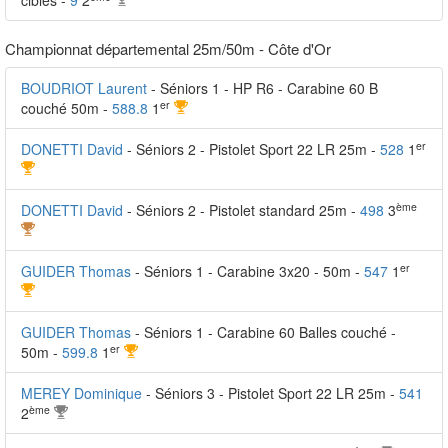
cibles -
9
2
Championnat départemental 25m/50m - Côte d'Or
BOUDRIOT Laurent
- Séniors 1 - HP R6 - Carabine 60 B
er
couché 50m -
588.8
1
er
DONETTI David
- Séniors 2 - Pistolet Sport 22 LR 25m -
528
1
ème
DONETTI David
- Séniors 2 - Pistolet standard 25m -
498
3
er
GUIDER Thomas
- Séniors 1 - Carabine 3x20 - 50m -
547
1
GUIDER Thomas
- Séniors 1 - Carabine 60 Balles couché -
er
50m -
599.8
1
MEREY Dominique
- Séniors 3 - Pistolet Sport 22 LR 25m -
541
ème
2