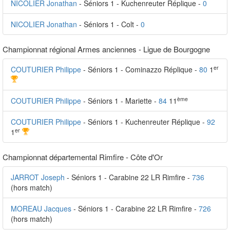
NICOLIER Jonathan
- Séniors 1 - Kuchenreuter Réplique -
0
NICOLIER Jonathan
- Séniors 1 - Colt -
0
Championnat régional Armes anciennes - Ligue de Bourgogne
er
COUTURIER Philippe
- Séniors 1 - Cominazzo Réplique -
80
1
ème
COUTURIER Philippe
- Séniors 1 - Mariette -
84
11
COUTURIER Philippe
- Séniors 1 - Kuchenreuter Réplique -
92
er
1
Championnat départemental Rimfire - Côte d'Or
JARROT Joseph
- Séniors 1 - Carabine 22 LR Rimfire -
736
(hors match)
MOREAU Jacques
- Séniors 1 - Carabine 22 LR Rimfire -
726
(hors match)