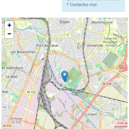
? Contactez-moi.
+
−