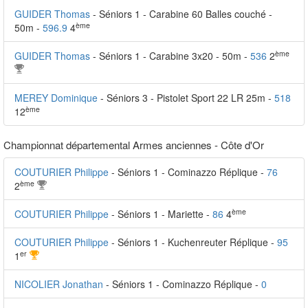
GUIDER Thomas
- Séniors 1 - Carabine 60 Balles couché -
ème
50m -
596.9
4
ème
GUIDER Thomas
- Séniors 1 - Carabine 3x20 - 50m -
536
2
MEREY Dominique
- Séniors 3 - Pistolet Sport 22 LR 25m -
518
ème
12
Championnat départemental Armes anciennes - Côte d'Or
COUTURIER Philippe
- Séniors 1 - Cominazzo Réplique -
76
ème
2
ème
COUTURIER Philippe
- Séniors 1 - Mariette -
86
4
COUTURIER Philippe
- Séniors 1 - Kuchenreuter Réplique -
95
er
1
NICOLIER Jonathan
- Séniors 1 - Cominazzo Réplique -
0