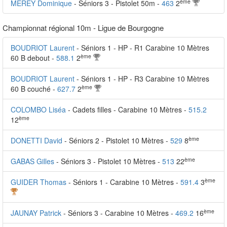
ème
MEREY Dominique
- Séniors 3 - Pistolet 50m -
463
2
Championnat régional 10m - Ligue de Bourgogne
BOUDRIOT Laurent
- Séniors 1 - HP - R1 Carabine 10 Mètres
ème
60 B debout -
588.1
2
BOUDRIOT Laurent
- Séniors 1 - HP - R3 Carabine 10 Mètres
ème
60 B couché -
627.7
2
COLOMBO Liséa
- Cadets filles - Carabine 10 Mètres -
515.2
ème
12
ème
DONETTI David
- Séniors 2 - Pistolet 10 Mètres -
529
8
ème
GABAS Gilles
- Séniors 3 - Pistolet 10 Mètres -
513
22
ème
GUIDER Thomas
- Séniors 1 - Carabine 10 Mètres -
591.4
3
ème
JAUNAY Patrick
- Séniors 3 - Carabine 10 Mètres -
469.2
16