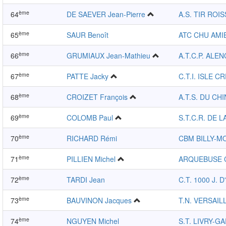
ème
64
DE SAEVER Jean-Pierre
A.S. TIR ROIS
ème
65
SAUR Benoît
ATC CHU AMI
ème
66
GRUMIAUX Jean-Mathieu
A.T.C.P. ALE
ème
67
PATTE Jacky
C.T.I. ISLE C
ème
68
CROIZET François
A.T.S. DU CH
ème
69
COLOMB Paul
S.T.C.R. DE L
ème
70
RICHARD Rémi
CBM BILLY-M
ème
71
PILLIEN Michel
ARQUEBUSE 
ème
72
TARDI Jean
C.T. 1000 J. 
ème
73
BAUVINON Jacques
T.N. VERSAIL
ème
74
NGUYEN Michel
S.T. LIVRY-G