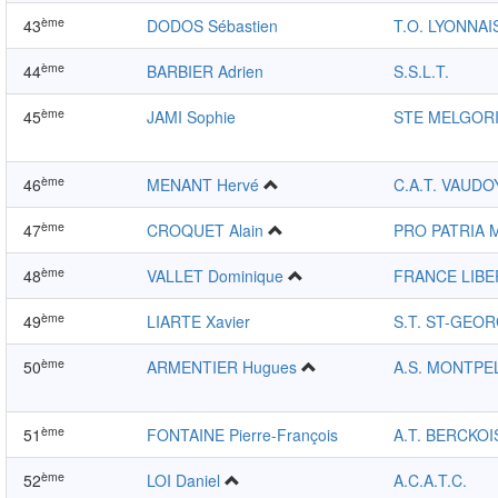
ème
43
DODOS Sébastien
T.O. LYONNAI
ème
44
BARBIER Adrien
S.S.L.T.
ème
45
JAMI Sophie
STE MELGORI
ème
46
MENANT Hervé
C.A.T. VAUDO
ème
47
CROQUET Alain
PRO PATRIA
ème
48
VALLET Dominique
FRANCE LIBE
ème
49
LIARTE Xavier
S.T. ST-GEO
ème
50
ARMENTIER Hugues
A.S. MONTPE
ème
51
FONTAINE Pierre-François
A.T. BERCKOI
ème
52
LOI Daniel
A.C.A.T.C.