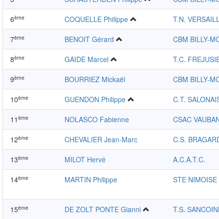
ème
6
COQUELLE Philippe
T.N. VERSAIL
ème
7
BENOIT Gérard
CBM BILLY-M
ème
8
GAIDE Marcel
T.C. FREJUSI
ème
9
BOURRIEZ Mickaël
CBM BILLY-M
ème
10
GUENDON Philippe
C.T. SALONAI
ème
11
NOLASCO Fabienne
CSAC VAUBA
ème
12
CHEVALIER Jean-Marc
C.S. BRAGAR
ème
13
MILOT Hervé
A.C.A.T.C.
ème
14
MARTIN Philippe
STE NIMOISE 
ème
15
DE ZOLT PONTE Gianni
T.S. SANCOIN