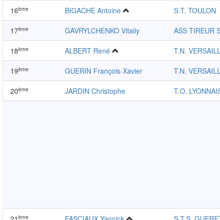
ème
16
BIGACHE Antoine
S.T. TOULON
ème
17
GAVRYLCHENKO Vitaliy
ASS TIREUR 
ème
18
ALBERT René
T.N. VERSAIL
ème
19
GUERIN François-Xavier
T.N. VERSAIL
ème
20
JARDIN Christophe
T.O. LYONNAI
ème
21
FASCIAUX Yannick
S.T.S. GUERE