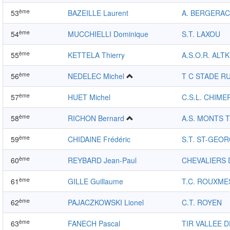
ème
53
BAZEILLE Laurent
A. BERGERAC
ème
54
MUCCHIELLI Dominique
S.T. LAXOU
ème
55
KETTELA Thierry
A.S.O.R. ALT
ème
56
NEDELEC Michel
T C STADE R
ème
57
HUET Michel
C.S.L. CHIME
ème
58
RICHON Bernard
A.S. MONTS T
ème
59
CHIDAINE Frédéric
S.T. ST-GEO
ème
60
REYBARD Jean-Paul
CHEVALIERS 
ème
61
GILLE Guillaume
T.C. ROUXME
ème
62
PAJACZKOWSKI Lionel
C.T. ROYEN
ème
63
FANECH Pascal
TIR VALLEE D