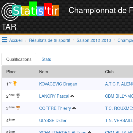
- Championnat de 
TAR
Accueil
Résultats de tir sportif
Saison 2012-2013
Champio
Qualifications
Stats
Place
Nom
Club
er
1
KOVACEVIC Dragan
A.T.C.P. ALE
ème
2
LANCRY Pascal
CBM BILLY-M
ème
3
COFFRE Thierry
T.C. ROUXME
ème
4
ULYSSE Didier
T.N. VERSAIL
ème
5
SCHAUTERDEN Philippe
CBM BILLY-M