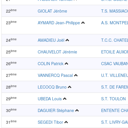
ème
22
GIOLAT Jérôme
T.S. MASSIAC
ème
23
AYMARD Jean-Philippe
A.S. MONTPE
ème
24
AMADIEU Joël
T.C.C. CHAT
ème
25
CHAUVELOT Jérémie
ETOILE AUXO
ème
26
COLIN Patrick
CSAC VAUBA
ème
27
VANNERCQ Pascal
U.T. VILLEN
ème
28
LECOCQ Bruno
S.T. DE FAR
ème
29
UBEDA Louis
S.T. TOULON
ème
30
DAGUIER Stéphane
ENTENTE CH
ème
31
SEGEDI Tibor
S.T. LIVRY-G