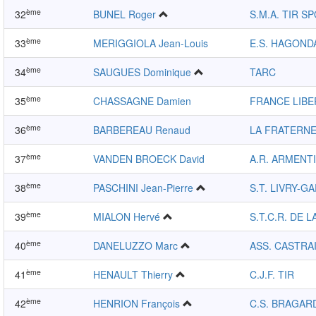
ème
32
BUNEL Roger
S.M.A. TIR S
ème
33
MERIGGIOLA Jean-Louis
E.S. HAGOND
ème
34
SAUGUES Dominique
TARC
ème
35
CHASSAGNE Damien
FRANCE LIBE
ème
36
BARBEREAU Renaud
LA FRATERN
ème
37
VANDEN BROECK David
A.R. ARMENT
ème
38
PASCHINI Jean-Pierre
S.T. LIVRY-G
ème
39
MIALON Hervé
S.T.C.R. DE L
ème
40
DANELUZZO Marc
ASS. CASTRA
ème
41
HENAULT Thierry
C.J.F. TIR
ème
42
HENRION François
C.S. BRAGAR