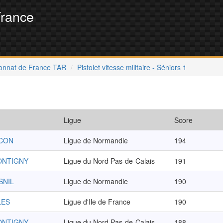
France
nnat de France TAR
Pistolet vitesse militaire - Séniors 1
Ligue
Score
NCON
Ligue de Normandie
194
ONTIGNY
Ligue du Nord Pas-de-Calais
191
SNIL
Ligue de Normandie
190
LES
Ligue d'Ile de France
190
ONTIGNY
Ligue du Nord Pas-de-Calais
188