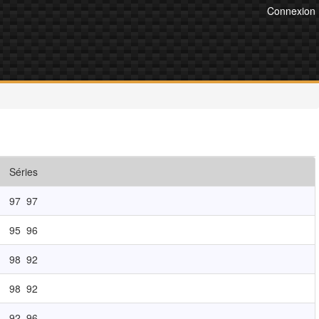
Connexion
Séries
97
97
95
96
98
92
98
92
92
96