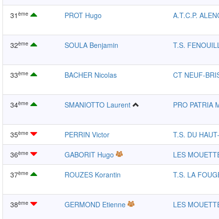
ème
31
PROT Hugo
A.T.C.P. ALE
ème
32
SOULA Benjamin
T.S. FENOUIL
ème
33
BACHER Nicolas
CT NEUF-BRI
ème
34
SMANIOTTO Laurent
PRO PATRIA
ème
35
PERRIN Victor
T.S. DU HAUT
ème
36
GABORIT Hugo
LES MOUETT
ème
37
ROUZES Korantin
T.S. LA FOUG
ème
38
GERMOND Etienne
LES MOUETT