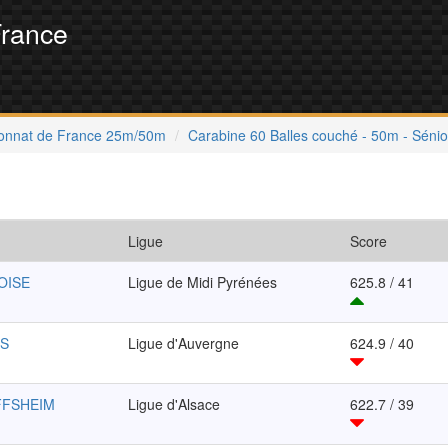
France
onnat de France 25m/50m
Carabine 60 Balles couché - 50m - Sénio
Ligue
Score
VOISE
Ligue de Midi Pyrénées
625.8 / 41
IS
Ligue d'Auvergne
624.9 / 40
FFSHEIM
Ligue d'Alsace
622.7 / 39