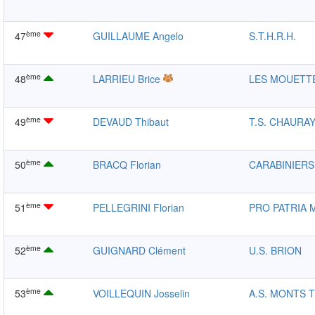
ème
47
GUILLAUME Angelo
S.T.H.R.H.
ème
48
LARRIEU Brice
LES MOUETT
ème
49
DEVAUD Thibaut
T.S. CHAURA
ème
50
BRACQ Florian
CARABINIER
ème
51
PELLEGRINI Florian
PRO PATRIA
ème
52
GUIGNARD Clément
U.S. BRION
ème
53
VOILLEQUIN Josselin
A.S. MONTS T