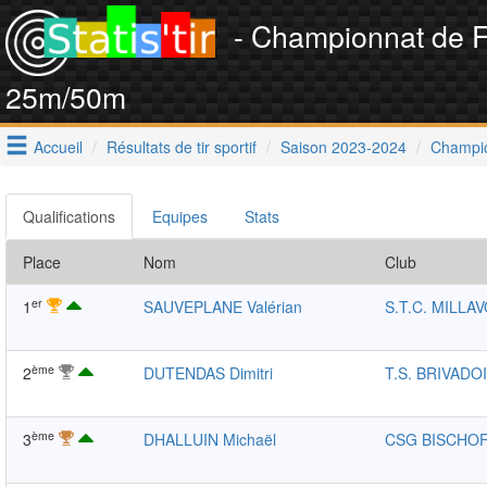
- Championnat de 
25m/50m
Accueil
Résultats de tir sportif
Saison 2023-2024
Champi
Qualifications
Equipes
Stats
Place
Nom
Club
er
1
SAUVEPLANE Valérian
S.T.C. MILLA
ème
2
DUTENDAS Dimitri
T.S. BRIVADO
ème
3
DHALLUIN Michaël
CSG BISCHO