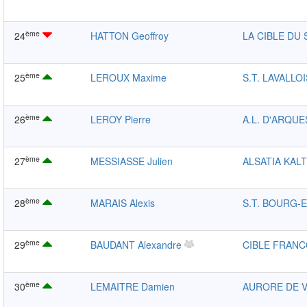
ème
24
HATTON Geoffroy
LA CIBLE DU
ème
25
LEROUX Maxime
S.T. LAVALLO
ème
26
LEROY Pierre
A.L. D'ARQUE
ème
27
MESSIASSE Julien
ALSATIA KAL
ème
28
MARAIS Alexis
S.T. BOURG-
ème
29
BAUDANT Alexandre
CIBLE FRANC
ème
30
LEMAITRE Damien
AURORE DE V