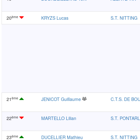
ème
20
KRYZS Lucas
S.T. NITTING
ème
21
JENICOT Guillaume
C.T.S. DE BO
ème
22
MARTELLO Lilian
S.T. PONTARL
ème
23
DUCELLIER Mathieu
S.T. NITTING