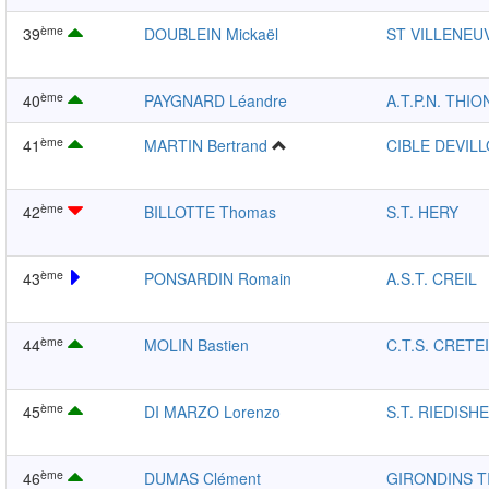
ème
39
DOUBLEIN Mickaël
ST VILLENEU
ème
40
PAYGNARD Léandre
A.T.P.N. THIO
ème
41
MARTIN Bertrand
CIBLE DEVILL
ème
42
BILLOTTE Thomas
S.T. HERY
ème
43
PONSARDIN Romain
A.S.T. CREIL
ème
44
MOLIN Bastien
C.T.S. CRETE
ème
45
DI MARZO Lorenzo
S.T. RIEDISH
ème
46
DUMAS Clément
GIRONDINS T