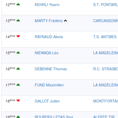
ème
12
KEHRLI Yoann
S.T. PONTARL
ème
13
MARTY Frédéric
CARCASSONN
ème
14
RAYNAUD Alexis
T.S. ANTIBES
ème
15
NIEWADA Léo
LA MADELEIN
ème
16
DEBENNE Thomas
R.C. STRAS
ème
17
FUND Maximilien
LA MADELEIN
ème
18
GALLOT Julien
MONTFORTAI
ème
19
BOURDEILLETAS Yoni
ALERTE TIR