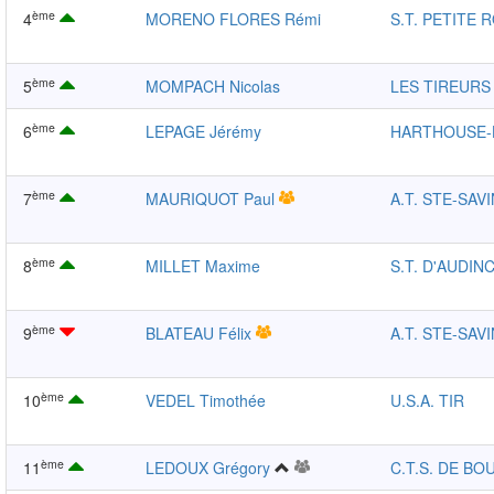
ème
4
MORENO FLORES Rémi
S.T. PETITE 
ème
5
MOMPACH Nicolas
LES TIREURS
ème
6
LEPAGE Jérémy
HARTHOUSE
ème
7
MAURIQUOT Paul
A.T. STE-SAV
ème
8
MILLET Maxime
S.T. D'AUDI
ème
9
BLATEAU Félix
A.T. STE-SAV
ème
10
VEDEL Timothée
U.S.A. TIR
ème
11
LEDOUX Grégory
C.T.S. DE BO