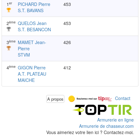
er
1
PICHARD Pierre
453
S.T. BAVANS
ème
2
QUELOS Jean
453
S.T. BESANCON
ème
3
MAMET Jean-
426
Pierre
STVM
ème
4
GIGON Pierre
412
A.T. PLATEAU
MAICHE
Contact
A propos
Armurerie en ligne
Armurerie de chasseur.com
Vous aimeriez votre lien ici ? Contactez-moi.