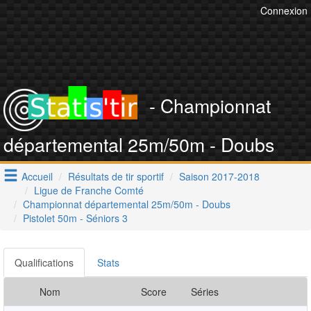
Connexion
- Championnat
départemental 25m/50m - Doubs
Accueil
Résultats de tir sportif
Saison 2017-2018
Ligue de Franche Comté
Championnat départemental 25m/50m - Doubs
Pistolet 50m - Séniors 3
Qualifications
Stats
Nom
Score
Séries