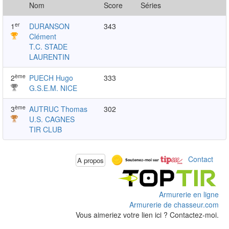
Nom
Score
Séries
er
1
DURANSON
343
Clément
T.C. STADE
LAURENTIN
ème
2
PUECH Hugo
333
G.S.E.M. NICE
ème
3
AUTRUC Thomas
302
U.S. CAGNES
TIR CLUB
Contact
A propos
Armurerie en ligne
Armurerie de chasseur.com
Vous aimeriez votre lien ici ? Contactez-moi.