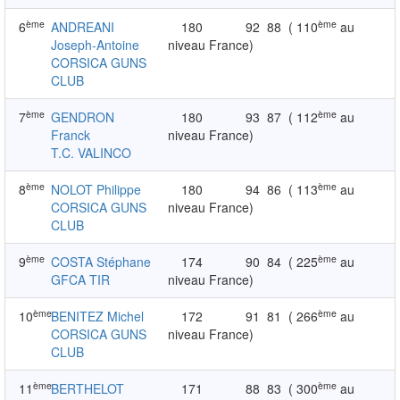
ème
ème
6
ANDREANI
180
92
88
( 110
au
Joseph-Antoine
niveau France)
CORSICA GUNS
CLUB
ème
ème
7
GENDRON
180
93
87
( 112
au
Franck
niveau France)
T.C. VALINCO
ème
ème
8
NOLOT Philippe
180
94
86
( 113
au
CORSICA GUNS
niveau France)
CLUB
ème
ème
9
COSTA Stéphane
174
90
84
( 225
au
GFCA TIR
niveau France)
ème
ème
10
BENITEZ Michel
172
91
81
( 266
au
CORSICA GUNS
niveau France)
CLUB
ème
ème
11
BERTHELOT
171
88
83
( 300
au