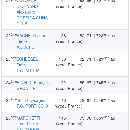
21
COLONNA
154
88
66
( 707
au
D'ORNANO
niveau France)
Alexandre
CORSICA GUNS
CLUB
ème
ème
22
RACHELLI Jean-
153
82
71
( 728
au
Pierre
niveau France)
A.C.A.T.C.
ème
ème
23
SCHLEGEL
153
82
71
( 729
au
Pierre
niveau France)
T.C. ALERIA
ème
ème
24
RINALDI François
152
85
67
( 745
au
GFCA TIR
niveau France)
ème
ème
25
BETTI Georges
146
79
67
( 846
au
T.C. PORTICCIO
niveau France)
ème
ème
26
MARCHETTI
145
75
70
( 859
au
Jean-Pierre
niveau France)
T.C. ALERIA