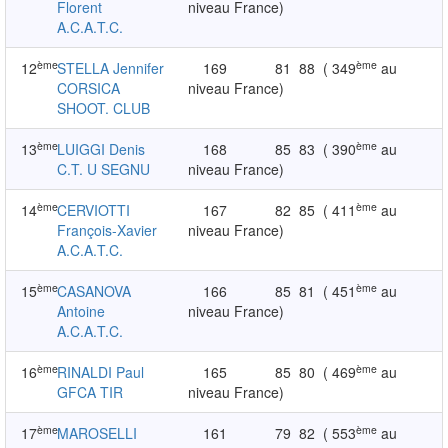
Florent
niveau France)
A.C.A.T.C.
ème
ème
12
STELLA Jennifer
169
81
88
( 349
au
CORSICA
niveau France)
SHOOT. CLUB
ème
ème
13
LUIGGI Denis
168
85
83
( 390
au
C.T. U SEGNU
niveau France)
ème
ème
14
CERVIOTTI
167
82
85
( 411
au
François-Xavier
niveau France)
A.C.A.T.C.
ème
ème
15
CASANOVA
166
85
81
( 451
au
Antoine
niveau France)
A.C.A.T.C.
ème
ème
16
RINALDI Paul
165
85
80
( 469
au
GFCA TIR
niveau France)
ème
ème
17
MAROSELLI
161
79
82
( 553
au