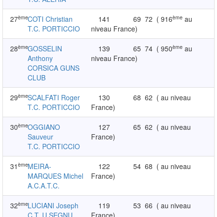
ème
ème
27
COTI Christian
141
69
72
( 916
au
T.C. PORTICCIO
niveau France)
ème
ème
28
GOSSELIN
139
65
74
( 950
au
Anthony
niveau France)
CORSICA GUNS
CLUB
ème
29
SCALFATI Roger
130
68
62
( au niveau
T.C. PORTICCIO
France)
ème
30
OGGIANO
127
65
62
( au niveau
Sauveur
France)
T.C. PORTICCIO
ème
31
MEIRA-
122
54
68
( au niveau
MARQUES Michel
France)
A.C.A.T.C.
ème
32
LUCIANI Joseph
119
53
66
( au niveau
C.T. U SEGNU
France)