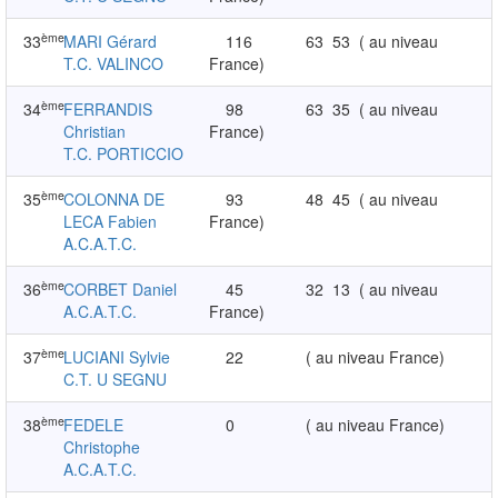
ème
33
MARI Gérard
116
63
53
( au niveau
T.C. VALINCO
France)
ème
34
FERRANDIS
98
63
35
( au niveau
Christian
France)
T.C. PORTICCIO
ème
35
COLONNA DE
93
48
45
( au niveau
LECA Fabien
France)
A.C.A.T.C.
ème
36
CORBET Daniel
45
32
13
( au niveau
A.C.A.T.C.
France)
ème
37
LUCIANI Sylvie
22
( au niveau France)
C.T. U SEGNU
ème
38
FEDELE
0
( au niveau France)
Christophe
A.C.A.T.C.