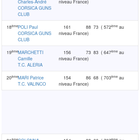
Charles-André
niveau France)
CORSICA GUNS
CLUB
ème
ème
18
POLI Paul
161
88
73
( 572
au
CORSICA GUNS
niveau France)
CLUB
ème
ème
19
MARCHETTI
156
73
83
( 647
au
Camille
niveau France)
T.C. ALERIA
ème
ème
20
MARI Patrice
154
86
68
( 703
au
T.C. VALINCO
niveau France)
ème
ème