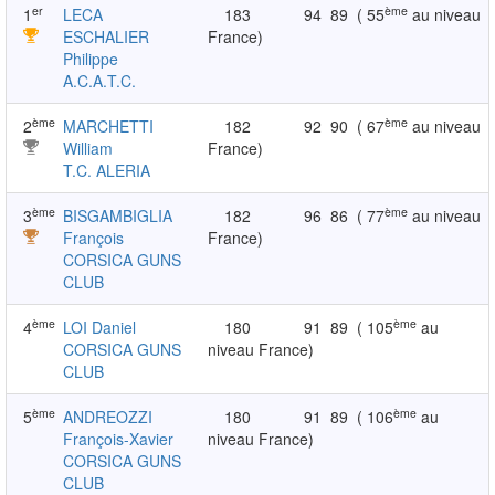
er
ème
1
LECA
183
94
89
( 55
au niveau
ESCHALIER
France)
Philippe
A.C.A.T.C.
ème
ème
2
MARCHETTI
182
92
90
( 67
au niveau
William
France)
T.C. ALERIA
ème
ème
3
BISGAMBIGLIA
182
96
86
( 77
au niveau
François
France)
CORSICA GUNS
CLUB
ème
ème
4
LOI Daniel
180
91
89
( 105
au
CORSICA GUNS
niveau France)
CLUB
ème
ème
5
ANDREOZZI
180
91
89
( 106
au
François-Xavier
niveau France)
CORSICA GUNS
CLUB