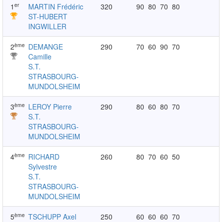
er
1
MARTIN Frédéric
320
90
80
70
80
ST-HUBERT
INGWILLER
ème
2
DEMANGE
290
70
60
90
70
Camille
S.T.
STRASBOURG-
MUNDOLSHEIM
ème
3
LEROY Pierre
290
80
60
80
70
S.T.
STRASBOURG-
MUNDOLSHEIM
ème
4
RICHARD
260
80
70
60
50
Sylvestre
S.T.
STRASBOURG-
MUNDOLSHEIM
ème
5
TSCHUPP Axel
250
60
60
60
70