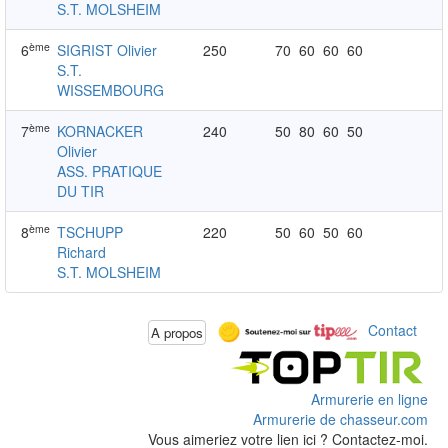
S.T. MOLSHEIM
ème
6
SIGRIST Olivier
250
70
60
60
60
S.T.
WISSEMBOURG
ème
7
KORNACKER
240
50
80
60
50
Olivier
ASS. PRATIQUE
DU TIR
ème
8
TSCHUPP
220
50
60
50
60
Richard
S.T. MOLSHEIM
Contact
A propos
Armurerie en ligne
Armurerie de chasseur.com
Vous aimeriez votre lien ici ? Contactez-moi.