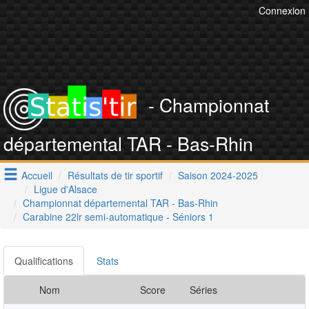
Connexion
- Championnat
départemental TAR - Bas-Rhin
Accueil
Résultats de tir sportif
Saison 2024-2025
Ligue d'Alsace
Championnat départemental TAR - Bas-Rhin
Carabine 22lr semi-automatique - Séniors 1
Qualifications
Stats
Nom
Score
Séries