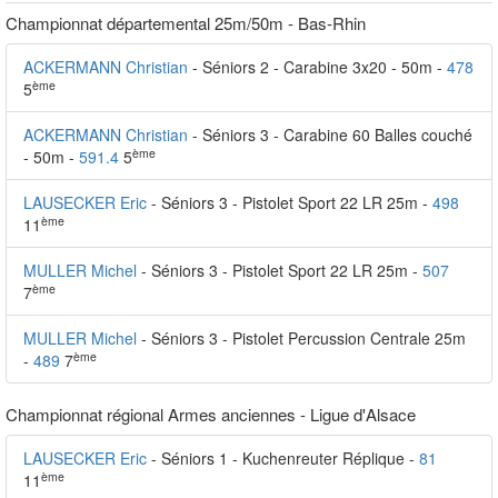
Championnat départemental 25m/50m - Bas-Rhin
ACKERMANN Christian
- Séniors 2 - Carabine 3x20 - 50m -
478
ème
5
ACKERMANN Christian
- Séniors 3 - Carabine 60 Balles couché
ème
- 50m -
591.4
5
LAUSECKER Eric
- Séniors 3 - Pistolet Sport 22 LR 25m -
498
ème
11
MULLER Michel
- Séniors 3 - Pistolet Sport 22 LR 25m -
507
ème
7
MULLER Michel
- Séniors 3 - Pistolet Percussion Centrale 25m
ème
-
489
7
Championnat régional Armes anciennes - Ligue d'Alsace
LAUSECKER Eric
- Séniors 1 - Kuchenreuter Réplique -
81
ème
11