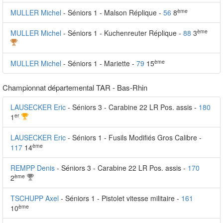
ème
MULLER Michel
- Séniors 1 - Malson Réplique -
56
8
ème
MULLER Michel
- Séniors 1 - Kuchenreuter Réplique -
88
3
ème
MULLER Michel
- Séniors 1 - Mariette -
79
15
Championnat départemental TAR - Bas-Rhin
LAUSECKER Eric
- Séniors 3 - Carabine 22 LR Pos. assis -
180
er
1
LAUSECKER Eric
- Séniors 1 - Fusils Modifiés Gros Calibre -
ème
117
14
REMPP Denis
- Séniors 3 - Carabine 22 LR Pos. assis -
170
ème
2
TSCHUPP Axel
- Séniors 1 - Pistolet vitesse militaire -
161
ème
10