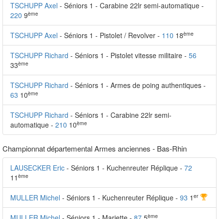
TSCHUPP Axel
- Séniors 1 - Carabine 22lr semi-automatique -
ème
220
9
ème
TSCHUPP Axel
- Séniors 1 - Pistolet / Revolver -
110
18
TSCHUPP Richard
- Séniors 1 - Pistolet vitesse militaire -
56
ème
33
TSCHUPP Richard
- Séniors 1 - Armes de poing authentiques -
ème
63
10
TSCHUPP Richard
- Séniors 1 - Carabine 22lr semi-
ème
automatique -
210
10
Championnat départemental Armes anciennes - Bas-Rhin
LAUSECKER Eric
- Séniors 1 - Kuchenreuter Réplique -
72
ème
11
er
MULLER Michel
- Séniors 1 - Kuchenreuter Réplique -
93
1
ème
MULLER Michel
- Séniors 1 - Mariette -
87
5