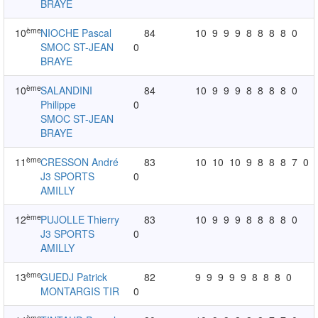
BRAYE
ème
10
NIOCHE Pascal
84
10
9
9
9
8
8
8
8
0
SMOC ST-JEAN
0
BRAYE
ème
10
SALANDINI
84
10
9
9
9
8
8
8
8
0
Philippe
0
SMOC ST-JEAN
BRAYE
ème
11
CRESSON André
83
10
10
10
9
8
8
8
7
0
J3 SPORTS
0
AMILLY
ème
12
PUJOLLE Thierry
83
10
9
9
9
8
8
8
8
0
J3 SPORTS
0
AMILLY
ème
13
GUEDJ Patrick
82
9
9
9
9
9
8
8
8
0
MONTARGIS TIR
0
ème