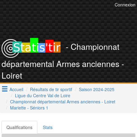
Connexion
- Championnat
départemental Armes anciennes -
Loiret
Accueil
Résultats de tir sportif
Saison 2024-2025
Ligue du Centre Val de Loire
Championnat départemental Armes anciennes - Loiret
Mariette - Séniors 1
Qualifications
Stats