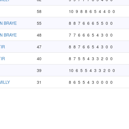
58
10
9
8
8
6
5
4
4
0
0
N BRAYE
55
8
8
7
6
6
6
5
5
0
0
N BRAYE
48
7
7
6
6
6
5
4
3
0
0
IR
47
8
8
7
6
6
5
4
3
0
0
IR
40
8
7
5
5
4
3
3
2
0
0
39
10
6
5
5
4
3
3
2
0
0
MILLY
31
8
6
5
5
4
3
0
0
0
0