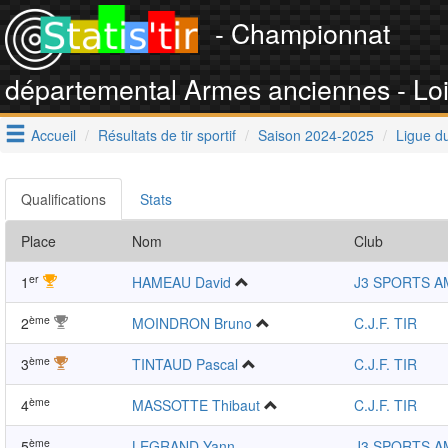
- Championnat
départemental Armes anciennes - Loi
Accueil
Résultats de tir sportif
Saison 2024-2025
Ligue du
Qualifications
Stats
Place
Nom
Club
er
1
HAMEAU David
J3 SPORTS A
ème
2
MOINDRON Bruno
C.J.F. TIR
ème
3
TINTAUD Pascal
C.J.F. TIR
ème
4
MASSOTTE Thibaut
C.J.F. TIR
ème
5
LEGRAND Yann
J3 SPORTS A