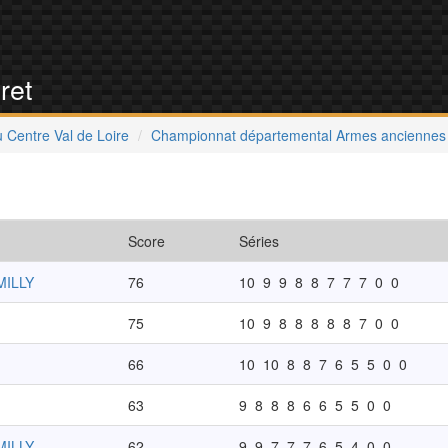
ret
 Centre Val de Loire
Championnat départemental Armes anciennes -
Score
Séries
MILLY
76
10
9
9
8
8
7
7
7
0
0
75
10
9
8
8
8
8
8
7
0
0
66
10
10
8
8
7
6
5
5
0
0
63
9
8
8
8
6
6
5
5
0
0
MILLY
62
9
9
7
7
7
6
5
4
0
0