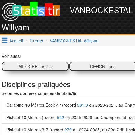
- VANBOCKESTAL
Willyam
Accueil
Tireurs
VANBOCKESTAL Willyam
Voir aussi
MILOCHE Justine
DEHON Luca
Disciplines pratiquées
Selon les données connues de Statis'tir
Carabine 10 Mètres Ecole/tir (record
381.9
en 2023-2024, au Champ
Pistolet 10 Mètres (record
552
en 2025-2026, au Championnat régio
Pistolet 10 Mètres 3-7 (record
279
en 2024-2025, au 39e CdF Ecole