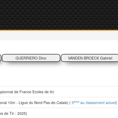
GUERRIERO Dino
VANDEN BROECK Gabriel
ionnat de France Ecoles de tir)
ème
nal 10m - Ligue du Nord Pas-de-Calais) (
5
au classement actuel
)
s de Tir - 2025)