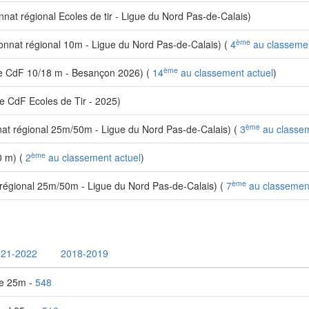
t régional Ecoles de tir - Ligue du Nord Pas-de-Calais)
ème
nat régional 10m - Ligue du Nord Pas-de-Calais) (
4
au classemen
ème
 CdF 10/18 m - Besançon 2026) (
14
au classement actuel
)
 CdF Ecoles de Tir - 2025)
ème
t régional 25m/50m - Ligue du Nord Pas-de-Calais) (
3
au classem
ème
 m) (
2
au classement actuel
)
ème
égional 25m/50m - Ligue du Nord Pas-de-Calais) (
7
au classement
021-2022
2018-2019
se 25m -
548