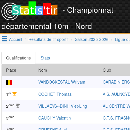
- Championnat
départemental 10m - Nord
Accueil
Résultats de tir sportif
Saison 2025-2026
Ligue d
Qualifications
Stats
Place
Nom
Club
VANBOCKESTAL Willyam
CARABINIER
er
1
COCHET Thomas
A.S. AULNOYE
ème
2
VILLAEYS--DINH Viet-Ling
AL CENTRE 
ème
3
CAUCHY Valentin
C.T.S. FRASN
ème
4
DRUESNE Axel
C.T.S. FRASN