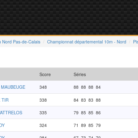
u Nord Pas-de-Calais
Championnat départemental 10m - Nord
Pi
Score
Séries
S MAUBEUGE
348
88
88
88
84
 TIR
338
84
83
83
88
WATTRELOS
335
79
85
85
86
OY
324
71
89
85
79
OY
284
67
73
74
70