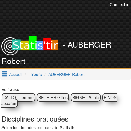
Connexion
- AUBERGER
Robert
Accueil
Tireurs
AUBERGER Robert
Voir aussi
DALLOT Jérôme
BEURIER Gilles
BIGNET Annie
PINON
Joceran
Disciplines pratiquées
Selon les données connues de Statis'tir