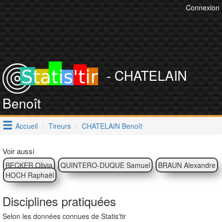
Connexion
- CHATELAIN
Benoît
Accueil
Tireurs
CHATELAIN Benoît
Voir aussi
BECKER Olivia
QUINTERO-DUQUE Samuel
BRAUN Alexandre
HOCH Raphaël
Disciplines pratiquées
Selon les données connues de Statis'tir