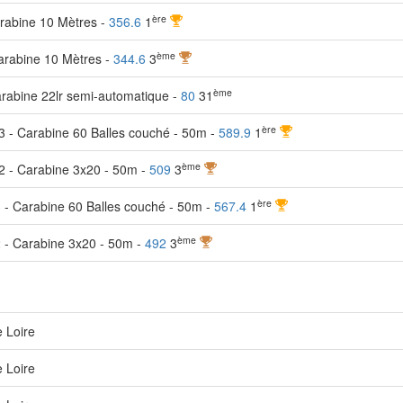
ère
rabine 10 Mètres -
356.6
1
ème
arabine 10 Mètres -
344.6
3
ème
arabine 22lr semi-automatique -
80
31
ère
 - Carabine 60 Balles couché - 50m -
589.9
1
ème
2 - Carabine 3x20 - 50m -
509
3
ère
 - Carabine 60 Balles couché - 50m -
567.4
1
ème
 - Carabine 3x20 - 50m -
492
3
 Loire
 Loire