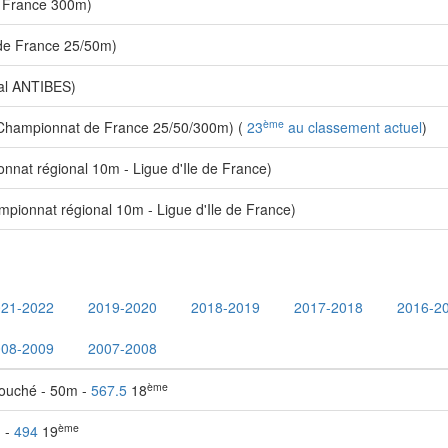
 France 300m)
de France 25/50m)
nal ANTIBES)
ème
Championnat de France 25/50/300m) (
23
au classement actuel
)
nat régional 10m - Ligue d'Ile de France)
ionnat régional 10m - Ligue d'Ile de France)
021-2022
2019-2020
2018-2019
2017-2018
2016-2
008-2009
2007-2008
ème
couché - 50m -
567.5
18
ème
m -
494
19