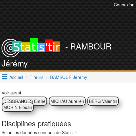
Connexion
- RAMBOUR
Jérémy
Accueil
Tireurs
RAMBOUR Jérémy
Voir aussi
DESGRANGES Emilie
MICHAU Aurelien
BERG Valentin
MORIN Elouan
Disciplines pratiquées
Selon les données connues de Statis'tir