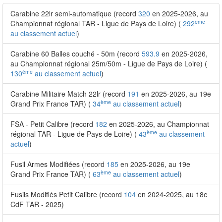
Carabine 22lr semi-automatique (record
320
en 2025-2026, au
ème
Championnat régional TAR - Ligue de Pays de Loire) (
292
au classement actuel
)
Carabine 60 Balles couché - 50m (record
593.9
en 2025-2026,
au Championnat régional 25m/50m - Ligue de Pays de Loire) (
ème
130
au classement actuel
)
Carabine Militaire Match 22lr (record
191
en 2025-2026, au 19e
ème
Grand Prix France TAR) (
34
au classement actuel
)
FSA - Petit Calibre (record
182
en 2025-2026, au Championnat
ème
régional TAR - Ligue de Pays de Loire) (
43
au classement
actuel
)
Fusil Armes Modifiées (record
185
en 2025-2026, au 19e
ème
Grand Prix France TAR) (
63
au classement actuel
)
Fusils Modifiés Petit Calibre (record
104
en 2024-2025, au 18e
CdF TAR - 2025)