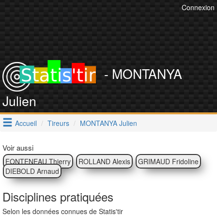
Connexion
- MONTANYA
Julien
Accueil
Tireurs
MONTANYA Julien
Voir aussi
FONTENEAU Thierry
ROLLAND Alexis
GRIMAUD Fridoline
DIEBOLD Arnaud
Disciplines pratiquées
Selon les données connues de Statis'tir