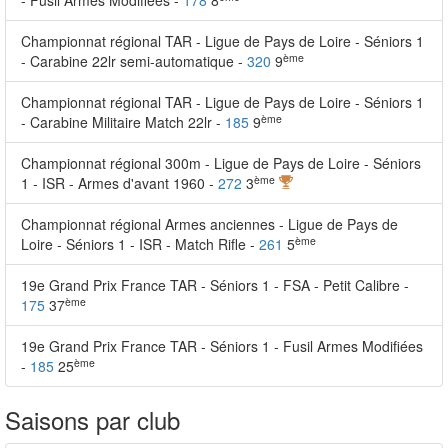
- Fusil Armes Modifiées -
178
8
Championnat régional TAR - Ligue de Pays de Loire - Séniors 1
ème
- Carabine 22lr semi-automatique -
320
9
Championnat régional TAR - Ligue de Pays de Loire - Séniors 1
ème
- Carabine Militaire Match 22lr -
185
9
Championnat régional 300m - Ligue de Pays de Loire - Séniors
ème
1 - ISR - Armes d'avant 1960 -
272
3
Championnat régional Armes anciennes - Ligue de Pays de
ème
Loire - Séniors 1 - ISR - Match Rifle -
261
5
19e Grand Prix France TAR - Séniors 1 - FSA - Petit Calibre -
ème
175
37
19e Grand Prix France TAR - Séniors 1 - Fusil Armes Modifiées
ème
-
185
25
Saisons par club