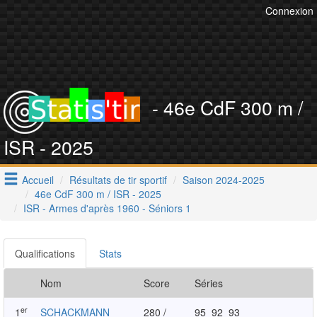
Connexion
- 46e CdF 300 m /
ISR - 2025
Accueil
Résultats de tir sportif
Saison 2024-2025
46e CdF 300 m / ISR - 2025
ISR - Armes d'après 1960 - Séniors 1
Qualifications
Stats
Nom
Score
Séries
er
1
SCHACKMANN
280 /
95
92
93