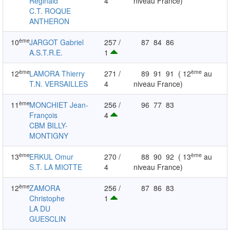
Réginald
4
niveau France)
C.T. ROQUE
ANTHERON
ème
10
JARGOT Gabriel
257 /
87
84
86
A.S.T.R.E.
1
ème
ème
12
LAMORA Thierry
271 /
89
91
91
( 12
au
T.N. VERSAILLES
4
niveau France)
ème
11
MONCHIET Jean-
256 /
96
77
83
François
4
CBM BILLY-
MONTIGNY
ème
ème
13
ERKUL Omur
270 /
88
90
92
( 13
au
S.T. LA MIOTTE
4
niveau France)
ème
12
ZAMORA
256 /
87
86
83
Christophe
1
LA DU
GUESCLIN