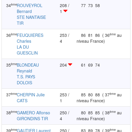
ème
34
ROUVEYROL
208 /
77
73
58
Bernard
1
STE NANTAISE
TIR
ème
ème
36
FEUQUIERES
253 /
86
81
86
( 36
au
Charles
4
niveau France)
LA DU
GUESCLIN
ème
35
BLONDEAU
204
61
69
74
Reynald
T.S. PAYS
DOLOIS
ème
ème
37
CHERPIN Julie
253 /
85
80
88
( 37
au
CATS
1
niveau France)
ème
ème
38
GAMERO Alfonso
250 /
80
85
85
( 38
au
GIRONDINS TIR
4
niveau France)
ème
ème
39
GAUTIER Laurent
250 /
83
89
78
( 39
au