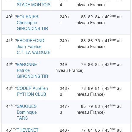
STADE MONTOIS
4
niveau France)
ème
ème
40
FOURNIER
249 /
83
82
84
( 40
au
Christophe
1
niveau France)
GIRONDINS TIR
ème
ème
41
FROIDEFOND
249 /
88
86
75
( 41
au
Jean-Fabrice
1
niveau France)
C.T. LA VALOUZE
ème
ème
42
BARONNET
249
79
86
84
( 42
au
Patrice
niveau France)
GIRONDINS TIR
ème
ème
43
CODER Aurélien
248 /
78
89
81
( 43
au
PYTHON CLUB
2
niveau France)
ème
ème
44
SAUGUES
247 /
85
79
83
( 44
au
Dominique
3
niveau France)
TARC
ème
ème
45
THEVENET
246 /
77
84
85
( 45
au