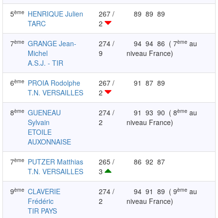
ème
5
HENRIQUE Julien
267 /
89
89
89
TARC
2
ème
ème
7
GRANGE Jean-
274 /
94
94
86
( 7
au
Michel
9
niveau France)
A.S.J. - TIR
ème
6
PROIA Rodolphe
267 /
91
87
89
T.N. VERSAILLES
2
ème
ème
8
GUENEAU
274 /
91
93
90
( 8
au
Sylvain
2
niveau France)
ETOILE
AUXONNAISE
ème
7
PUTZER Matthias
265 /
86
92
87
T.N. VERSAILLES
3
ème
ème
9
CLAVERIE
274 /
94
91
89
( 9
au
Frédéric
2
niveau France)
TIR PAYS