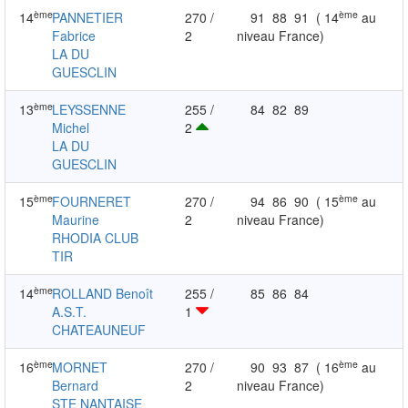
ème
ème
14
PANNETIER
270 /
91
88
91
( 14
au
Fabrice
2
niveau France)
LA DU
GUESCLIN
ème
13
LEYSSENNE
255 /
84
82
89
Michel
2
LA DU
GUESCLIN
ème
ème
15
FOURNERET
270 /
94
86
90
( 15
au
Maurine
2
niveau France)
RHODIA CLUB
TIR
ème
14
ROLLAND Benoît
255 /
85
86
84
A.S.T.
1
CHATEAUNEUF
ème
ème
16
MORNET
270 /
90
93
87
( 16
au
Bernard
2
niveau France)
STE NANTAISE