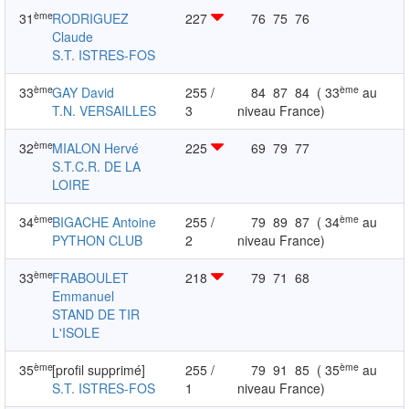
ème
31
RODRIGUEZ
227
76
75
76
Claude
S.T. ISTRES-FOS
ème
ème
33
GAY David
255 /
84
87
84
( 33
au
T.N. VERSAILLES
3
niveau France)
ème
32
MIALON Hervé
225
69
79
77
S.T.C.R. DE LA
LOIRE
ème
ème
34
BIGACHE Antoine
255 /
79
89
87
( 34
au
PYTHON CLUB
2
niveau France)
ème
33
FRABOULET
218
79
71
68
Emmanuel
STAND DE TIR
L'ISOLE
ème
ème
35
[profil supprimé]
255 /
79
91
85
( 35
au
S.T. ISTRES-FOS
1
niveau France)