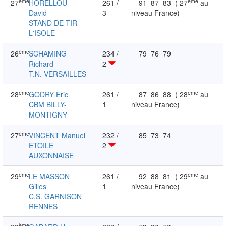
ème
ème
27
HORELLOU
261 /
91
87
83
( 27
au
David
3
niveau France)
STAND DE TIR
L'ISOLE
ème
26
SCHAMING
234 /
79
76
79
Richard
2
T.N. VERSAILLES
ème
ème
28
GODRY Eric
261 /
87
86
88
( 28
au
CBM BILLY-
1
niveau France)
MONTIGNY
ème
27
VINCENT Manuel
232 /
85
73
74
ETOILE
2
AUXONNAISE
ème
ème
29
LE MASSON
261 /
92
88
81
( 29
au
Gilles
1
niveau France)
C.S. GARNISON
RENNES
ème