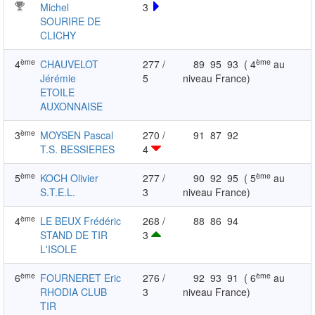
Michel
3
SOURIRE DE
CLICHY
ème
ème
4
CHAUVELOT
277 /
89
95
93
( 4
au
Jérémie
5
niveau France)
ETOILE
AUXONNAISE
ème
3
MOYSEN Pascal
270 /
91
87
92
T.S. BESSIERES
4
ème
ème
5
KOCH Olivier
277 /
90
92
95
( 5
au
S.T.E.L.
3
niveau France)
ème
4
LE BEUX Frédéric
268 /
88
86
94
STAND DE TIR
3
L'ISOLE
ème
ème
6
FOURNERET Eric
276 /
92
93
91
( 6
au
RHODIA CLUB
3
niveau France)
TIR