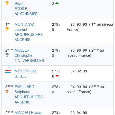
Rémi
2
ETOILE
AUXONNAISE
er
er
1
MONTANYA
279 /
93
93
93
( 1
au niveau
Laurent
5
France)
ARQUEBUSIERS
ANCENIS
ème
ème
2
MULLER
279 /
93
96
90
( 2
au
Christophe
5
niveau France)
T.N. VERSAILLES
MEYERS Joël
277 /
92
92
93
S.T.E.L.
6
ème
ème
3
EVEILLARD
278 /
94
90
94
( 3
au
Stéphane
3
niveau France)
ARQUEBUSIERS
ANCENIS
ème
2
MINVIELLE Jean-
274 /
90
94
90