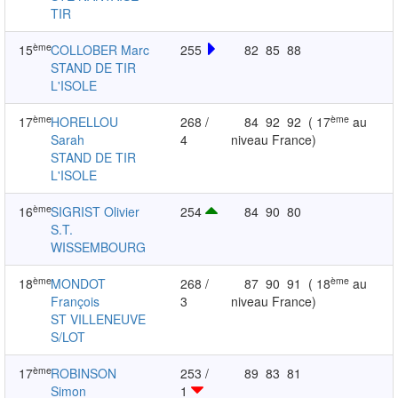
TIR
ème
15
COLLOBER Marc
255
82
85
88
STAND DE TIR
L'ISOLE
ème
ème
17
HORELLOU
268 /
84
92
92
( 17
au
Sarah
4
niveau France)
STAND DE TIR
L'ISOLE
ème
16
SIGRIST Olivier
254
84
90
80
S.T.
WISSEMBOURG
ème
ème
18
MONDOT
268 /
87
90
91
( 18
au
François
3
niveau France)
ST VILLENEUVE
S/LOT
ème
17
ROBINSON
253 /
89
83
81
Simon
1