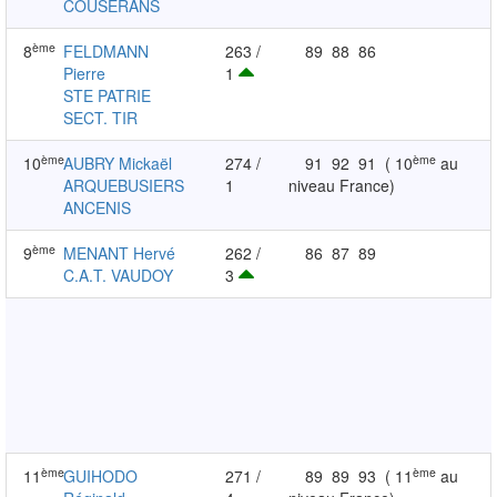
COUSERANS
ème
8
FELDMANN
263 /
89
88
86
Pierre
1
STE PATRIE
SECT. TIR
ème
ème
10
AUBRY Mickaël
274 /
91
92
91
( 10
au
ARQUEBUSIERS
1
niveau France)
ANCENIS
ème
9
MENANT Hervé
262 /
86
87
89
C.A.T. VAUDOY
3
ème
ème
11
GUIHODO
271 /
89
89
93
( 11
au