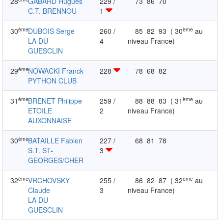
28
GABARD Hugues
229 /
73
86
70
C.T. BRENNOU
1
ème
ème
30
DUBOIS Serge
260 /
85
82
93
( 30
au
LA DU
4
niveau France)
GUESCLIN
ème
29
NOWACKI Franck
228
78
68
82
PYTHON CLUB
ème
ème
31
BRENET Philippe
259 /
88
88
83
( 31
au
ETOILE
2
niveau France)
AUXONNAISE
ème
30
BATAILLE Fabien
227 /
68
81
78
S.T. ST-
3
GEORGES/CHER
ème
ème
32
VRCHOVSKY
255 /
86
82
87
( 32
au
Claude
3
niveau France)
LA DU
GUESCLIN