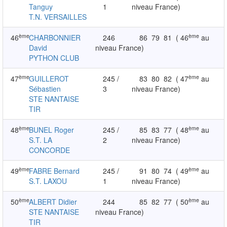
Tanguy
1
niveau France)
T.N. VERSAILLES
ème
ème
46
CHARBONNIER
246
86
79
81
( 46
au
David
niveau France)
PYTHON CLUB
ème
ème
47
GUILLEROT
245 /
83
80
82
( 47
au
Sébastien
3
niveau France)
STE NANTAISE
TIR
ème
ème
48
BUNEL Roger
245 /
85
83
77
( 48
au
S.T. LA
2
niveau France)
CONCORDE
ème
ème
49
FABRE Bernard
245 /
91
80
74
( 49
au
S.T. LAXOU
1
niveau France)
ème
ème
50
ALBERT Didier
244
85
82
77
( 50
au
STE NANTAISE
niveau France)
TIR