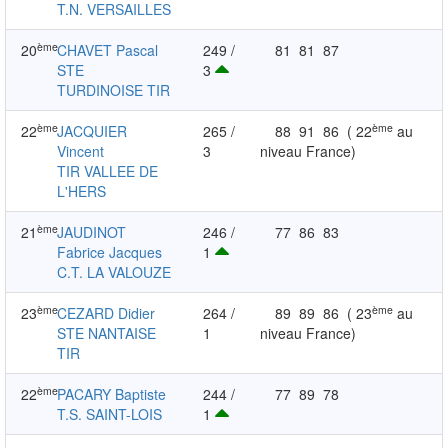
T.N. VERSAILLES
ème
20
CHAVET Pascal
249 /
81
81
87
STE
3
TURDINOISE TIR
ème
ème
22
JACQUIER
265 /
88
91
86
( 22
au
Vincent
3
niveau France)
TIR VALLEE DE
L'HERS
ème
21
JAUDINOT
246 /
77
86
83
Fabrice Jacques
1
C.T. LA VALOUZE
ème
ème
23
CEZARD Didier
264 /
89
89
86
( 23
au
STE NANTAISE
1
niveau France)
TIR
ème
22
PACARY Baptiste
244 /
77
89
78
T.S. SAINT-LOIS
1