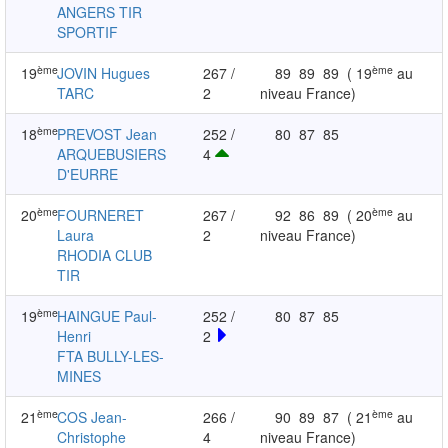
ANGERS TIR
SPORTIF
ème
ème
19
JOVIN Hugues
267 /
89
89
89
( 19
au
TARC
2
niveau France)
ème
18
PREVOST Jean
252 /
80
87
85
ARQUEBUSIERS
4
D'EURRE
ème
ème
20
FOURNERET
267 /
92
86
89
( 20
au
Laura
2
niveau France)
RHODIA CLUB
TIR
ème
19
HAINGUE Paul-
252 /
80
87
85
Henri
2
FTA BULLY-LES-
MINES
ème
ème
21
COS Jean-
266 /
90
89
87
( 21
au
Christophe
4
niveau France)