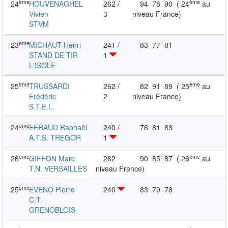
ème
ème
24
HOUVENAGHEL
262 /
94
78
90
( 24
au
Vivien
3
niveau France)
STVM
ème
23
MICHAUT Henri
241 /
83
77
81
STAND DE TIR
1
L'ISOLE
ème
ème
25
TRUSSARDI
262 /
82
91
89
( 25
au
Frédéric
2
niveau France)
S.T.E.L.
ème
24
FERAUD Raphaël
240 /
76
81
83
A.T.S. TREGOR
1
ème
ème
26
GIFFON Marc
262
90
85
87
( 26
au
T.N. VERSAILLES
niveau France)
ème
25
EVENO Pierre
240
83
79
78
C.T.
GRENOBLOIS