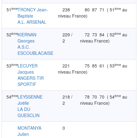
ème
ème
51
TRONCY Jean-
238
80
87
71
( 51
au
Baptiste
niveau France)
A.L. ARSENAL
ème
ème
52
KIERNAN
229 /
72
73
84
( 52
au
Georges
2
niveau France)
A.S.C.
ESCOUBLACAISE
ème
ème
53
LECUYER
221
75
85
61
( 53
au
Jacques
niveau France)
ANGERS TIR
SPORTIF
ème
ème
54
LEYSSENNE
218 /
78
70
70
( 54
au
Joëlle
2
niveau France)
LA DU
GUESCLIN
MONTANYA
0
Julien