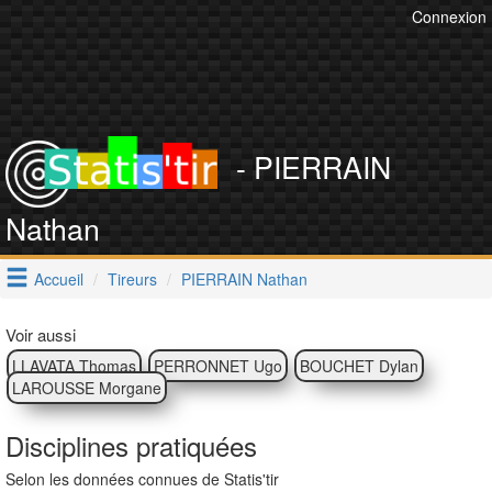
Connexion
- PIERRAIN
Nathan
Accueil
Tireurs
PIERRAIN Nathan
Voir aussi
LLAVATA Thomas
PERRONNET Ugo
BOUCHET Dylan
LAROUSSE Morgane
Disciplines pratiquées
Selon les données connues de Statis'tir