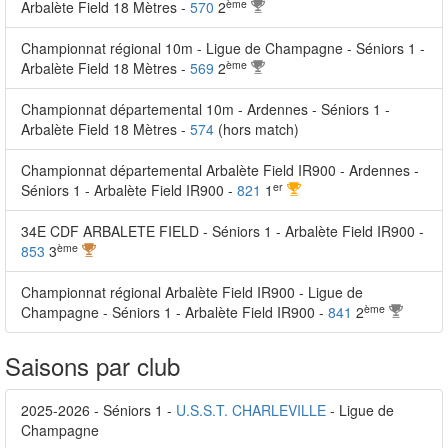
ème
Arbalète Field 18 Mètres -
570
2
Championnat régional 10m - Ligue de Champagne - Séniors 1 -
ème
Arbalète Field 18 Mètres -
569
2
Championnat départemental 10m - Ardennes - Séniors 1 -
Arbalète Field 18 Mètres -
574
(hors match)
Championnat départemental Arbalète Field IR900 - Ardennes -
er
Séniors 1 - Arbalète Field IR900 -
821
1
34E CDF ARBALETE FIELD - Séniors 1 - Arbalète Field IR900 -
ème
853
3
Championnat régional Arbalète Field IR900 - Ligue de
ème
Champagne - Séniors 1 - Arbalète Field IR900 -
841
2
Saisons par club
2025-2026 - Séniors 1 -
U.S.S.T. CHARLEVILLE
- Ligue de
Champagne