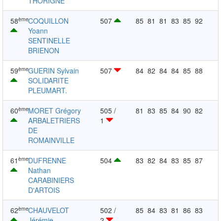
THORIGNE
ème
58
COQUILLON
507
85
81
81
83
85
92
Yoann
SENTINELLE
BRIENON
ème
59
GUERIN Sylvain
507
84
82
84
84
85
88
SOLIDARITE
PLEUMART.
ème
60
MORET Grégory
505 /
81
83
85
84
90
82
ARBALETRIERS
1
DE
ROMAINVILLE
ème
61
DUFRENNE
504
83
82
84
83
85
87
Nathan
CARABINIERS
D'ARTOIS
ème
62
CHAUVELOT
502 /
85
84
83
81
86
83
Jérémie
2