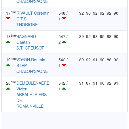
CHALON/SAONE
ème
17
RIVAULT Corentin
548 /
92
90
92
92
92
90
C.T.S.
1
THORIGNE
ème
18
BAGNARD
547 /
89
92
93
95
88
90
Gaétan
2
S.T. CREUSOT
ème
19
VOYON Romain
542 /
89
92
91
90
88
92
STEP
1
CHALON/SAONE
ème
20
DEMEULENAERE
542 /
91
87
91
90
92
91
Vivien
1
ARBALETRIERS
DE
ROMAINVILLE