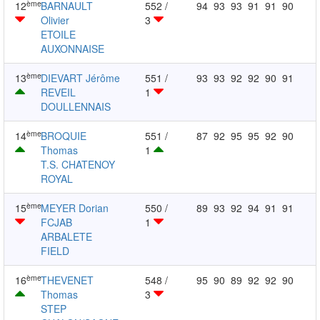
ème
12
BARNAULT
552 /
94
93
93
91
91
90
Olivier
3
ETOILE
AUXONNAISE
ème
13
DIEVART Jérôme
551 /
93
93
92
92
90
91
REVEIL
1
DOULLENNAIS
ème
14
BROQUIE
551 /
87
92
95
95
92
90
Thomas
1
T.S. CHATENOY
ROYAL
ème
15
MEYER Dorian
550 /
89
93
92
94
91
91
FCJAB
1
ARBALETE
FIELD
ème
16
THEVENET
548 /
95
90
89
92
92
90
Thomas
3
STEP