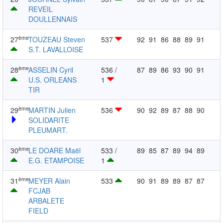
REVEIL
DOULLENNAIS
ème
27
TOUZEAU Steven
537
92
91
86
88
89
91
S.T. LAVALLOISE
ème
28
ASSELIN Cyril
536 /
87
89
86
93
90
91
U.S. ORLEANS
1
TIR
ème
29
MARTIN Julien
536
90
92
89
87
88
90
SOLIDARITE
PLEUMART.
ème
30
LE DOARE Maël
533 /
89
85
87
89
94
89
E.G. ETAMPOISE
1
ème
31
MEYER Alain
533
90
91
89
89
87
87
FCJAB
ARBALETE
FIELD