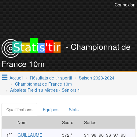
Connexion
- Championnat de
France 10m
Accueil
Résultats de tir sportif
Saison 2023-2024
Championnat de France 10m
Arbalète Field 18 Mètres - Séniors 1
Qualifications
Equipes
Stats
Nom
Score
Séries
er
1
GUILLAUME
572 /
94
96
96
96
97
93