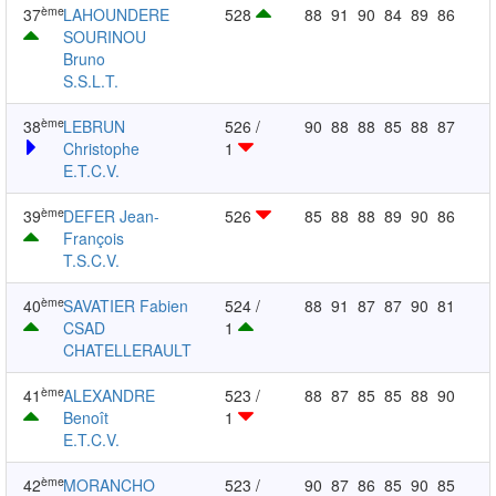
ème
37
LAHOUNDERE
528
88
91
90
84
89
86
SOURINOU
Bruno
S.S.L.T.
ème
38
LEBRUN
526 /
90
88
88
85
88
87
Christophe
1
E.T.C.V.
ème
39
DEFER Jean-
526
85
88
88
89
90
86
François
T.S.C.V.
ème
40
SAVATIER Fabien
524 /
88
91
87
87
90
81
CSAD
1
CHATELLERAULT
ème
41
ALEXANDRE
523 /
88
87
85
85
88
90
Benoît
1
E.T.C.V.
ème
42
MORANCHO
523 /
90
87
86
85
90
85