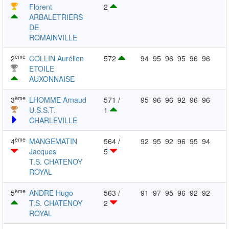
Florent
2
ARBALETRIERS
DE
ROMAINVILLE
ème
2
COLLIN Aurélien
572
94
95
96
95
96
96
ETOILE
AUXONNAISE
ème
3
LHOMME Arnaud
571 /
95
96
96
92
96
96
U.S.S.T.
1
CHARLEVILLE
ème
4
MANGEMATIN
564 /
92
95
92
96
95
94
Jacques
5
T.S. CHATENOY
ROYAL
ème
5
ANDRE Hugo
563 /
91
97
95
96
92
92
T.S. CHATENOY
2
ROYAL