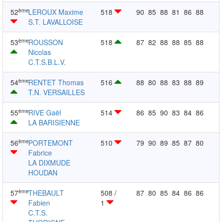
ème
52
LEROUX Maxime
518
90
85
88
81
86
88
S.T. LAVALLOISE
ème
53
ROUSSON
518
87
82
88
88
85
88
Nicolas
C.T.S.B.L.V.
ème
54
RENTET Thomas
516
88
80
88
83
88
89
T.N. VERSAILLES
ème
55
RIVE Gaël
514
86
85
90
83
84
86
LA BARISIENNE
ème
56
PORTEMONT
510
79
90
89
85
87
80
Fabrice
LA DIXMUDE
HOUDAN
ème
57
THEBAULT
508 /
87
80
85
84
86
86
Fabien
1
C.T.S.