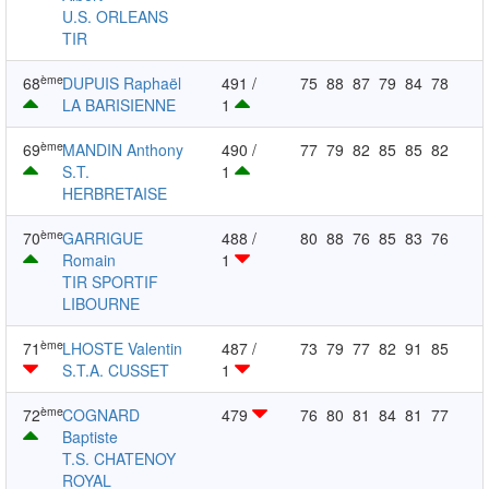
U.S. ORLEANS
TIR
ème
68
DUPUIS Raphaël
491 /
75
88
87
79
84
78
LA BARISIENNE
1
ème
69
MANDIN Anthony
490 /
77
79
82
85
85
82
S.T.
1
HERBRETAISE
ème
70
GARRIGUE
488 /
80
88
76
85
83
76
Romain
1
TIR SPORTIF
LIBOURNE
ème
71
LHOSTE Valentin
487 /
73
79
77
82
91
85
S.T.A. CUSSET
1
ème
72
COGNARD
479
76
80
81
84
81
77
Baptiste
T.S. CHATENOY
ROYAL