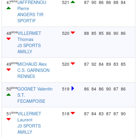
ème
47
JAFFRENNOU
521
87
90
86
86
88
84
Pierre
ANGERS TIR
SPORTIF
ème
48
VILLERMET
520
88
85
85
86
90
86
Thomas
J3 SPORTS
AMILLY
ème
49
MICHAUD Alex
520
87
92
84
89
83
85
C.S. GARNISON
RENNES
ème
50
GOGNET Valentin
519
86
84
86
90
87
86
S.T.
FECAMPOISE
ème
51
VILLERMET
518
87
84
83
87
87
90
Laurent
J3 SPORTS
AMILLY