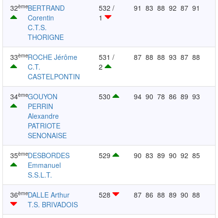
ème
32
BERTRAND
532 /
91
83
88
92
87
91
Corentin
1
C.T.S.
THORIGNE
ème
33
ROCHE Jérôme
531 /
87
88
88
93
87
88
C.T.
2
CASTELPONTIN
ème
34
GOUYON
530
94
90
78
86
89
93
PERRIN
Alexandre
PATRIOTE
SENONAISE
ème
35
DESBORDES
529
90
83
89
90
92
85
Emmanuel
S.S.L.T.
ème
36
DALLE Arthur
528
87
86
88
89
90
88
T.S. BRIVADOIS