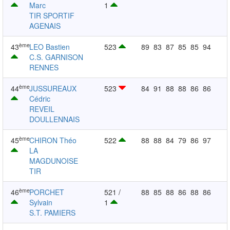
Marc
1
TIR SPORTIF
AGENAIS
ème
43
LEO Bastien
523
89
83
87
85
85
94
C.S. GARNISON
RENNES
ème
44
JUSSUREAUX
523
84
91
88
88
86
86
Cédric
REVEIL
DOULLENNAIS
ème
45
CHIRON Théo
522
88
88
84
79
86
97
LA
MAGDUNOISE
TIR
ème
46
PORCHET
521 /
88
85
88
86
88
86
Sylvain
1
S.T. PAMIERS