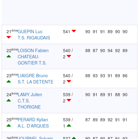
ème
21
GUEPIN Luc
541
90
91
91
89
90
90
T.S. RIGAUDAIS
ème
22
LOISON Fabien
540 /
88
87
90
94
92
89
CHATEAU-
2
GONTIER T.S.
ème
23
LIAIGRE Bruno
540 /
88
93
93
91
89
86
S.T. LA DETENTE
2
ème
24
LAMY Julien
539 /
90
91
89
91
88
90
C.T.S.
2
THORIGNE
ème
25
PERARD Kylian
539 /
87
89
89
92
91
91
A.L. D'ARQUES
1
ème
26
JOURNEL Sylvain
537
90
87
90
87
91
92