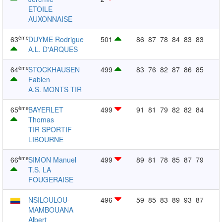
ETOILE
AUXONNAISE
ème
63
DUYME Rodrigue
501
86
87
78
84
83
83
A.L. D'ARQUES
ème
64
STOCKHAUSEN
499
83
76
82
87
86
85
Fabien
A.S. MONTS TIR
ème
65
BAYERLET
499
91
81
79
82
82
84
Thomas
TIR SPORTIF
LIBOURNE
ème
66
SIMON Manuel
499
89
81
78
85
87
79
T.S. LA
FOUGERAISE
NSILOULOU-
496
59
85
83
89
93
87
MAMBOUANA
Albert