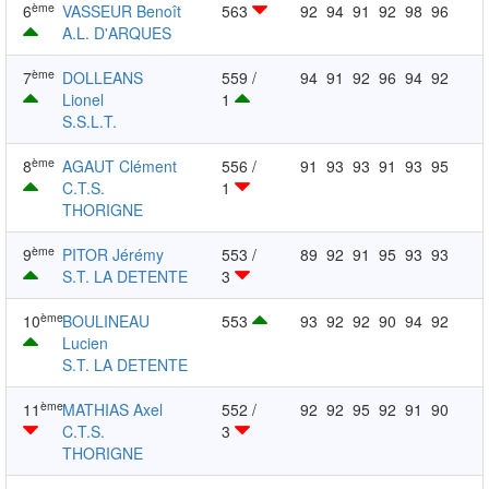
ème
6
VASSEUR Benoît
563
92
94
91
92
98
96
A.L. D'ARQUES
ème
7
DOLLEANS
559 /
94
91
92
96
94
92
Lionel
1
S.S.L.T.
ème
8
AGAUT Clément
556 /
91
93
93
91
93
95
C.T.S.
1
THORIGNE
ème
9
PITOR Jérémy
553 /
89
92
91
95
93
93
S.T. LA DETENTE
3
ème
10
BOULINEAU
553
93
92
92
90
94
92
Lucien
S.T. LA DETENTE
ème
11
MATHIAS Axel
552 /
92
92
95
92
91
90
C.T.S.
3
THORIGNE