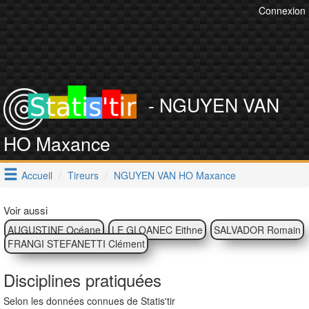
Connexion
- NGUYEN VAN
HO Maxance
Accueil
Tireurs
NGUYEN VAN HO Maxance
Voir aussi
AUGUSTINE Océane
LE GLOANEC Eithne
SALVADOR Romain
FRANGI STEFANETTI Clément
Disciplines pratiquées
Selon les données connues de Statis'tir