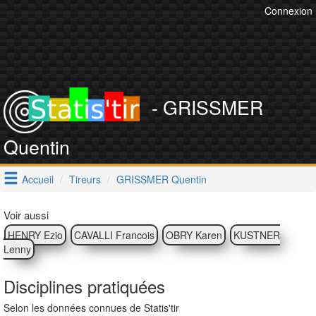
Connexion
- GRISSMER
Quentin
Accueil
Tireurs
GRISSMER Quentin
Voir aussi
HENRY Ezio
CAVALLI Francois
OBRY Karen
KUSTNER
Lenny
Disciplines pratiquées
Selon les données connues de Statis'tir