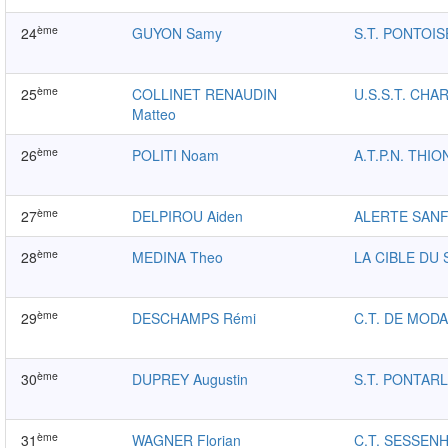
ème
24
GUYON Samy
S.T. PONTOIS
ème
25
COLLINET RENAUDIN
U.S.S.T. CHA
Matteo
ème
26
POLITI Noam
A.T.P.N. THIO
ème
27
DELPIROU Aiden
ALERTE SAN
ème
28
MEDINA Theo
LA CIBLE DU
ème
29
DESCHAMPS Rémi
C.T. DE MOD
ème
30
DUPREY Augustin
S.T. PONTARL
ème
31
WAGNER Florian
C.T. SESSEN