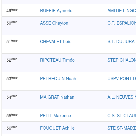
ème
49
RUFFIE Aymeric
AMITIE LING
ème
50
ASSE Chayton
C.T. ESPALIO
ème
51
CHEVALET Loïc
S.T. DU JURA
ème
52
RIPOTEAU Timéo
STEP CHALO
ème
53
PETREQUIN Noah
USPV PONT D
ème
54
MAIGRAT Nathan
A.L. NEUVES
ème
55
PETIT Maxence
C.S. ST-CLAU
ème
56
FOUQUET Achille
STE ST-MAIX