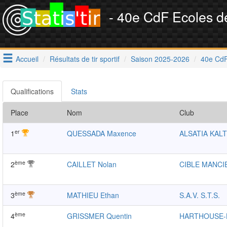
- 40e CdF Ecoles de
Accueil
Résultats de tir sportif
Saison 2025-2026
40e CdF
Qualifications
Stats
Place
Nom
Club
er
1
QUESSADA Maxence
ALSATIA KAL
ème
2
CAILLET Nolan
CIBLE MANCI
ème
3
MATHIEU Ethan
S.A.V. S.T.S.
ème
4
GRISSMER Quentin
HARTHOUSE