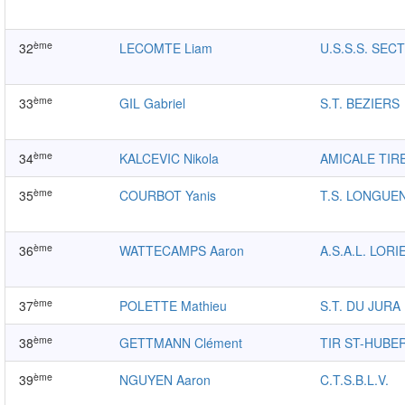
ème
32
LECOMTE Liam
U.S.S.S. SEC
ème
33
GIL Gabriel
S.T. BEZIERS
ème
34
KALCEVIC Nikola
AMICALE TIR
ème
35
COURBOT Yanis
T.S. LONGUE
ème
36
WATTECAMPS Aaron
A.S.A.L. LORI
ème
37
POLETTE Mathieu
S.T. DU JURA
ème
38
GETTMANN Clément
TIR ST-HUBE
ème
39
NGUYEN Aaron
C.T.S.B.L.V.