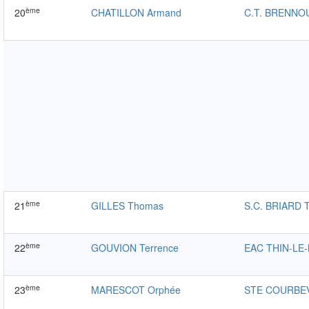
ème
20
CHATILLON Armand
C.T. BRENNO
ème
21
GILLES Thomas
S.C. BRIARD 
ème
22
GOUVION Terrence
EAC THIN-LE
ème
23
MARESCOT Orphée
STE COURBE