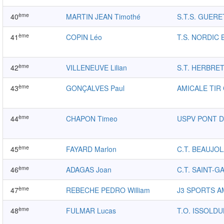
ème
40
MARTIN JEAN Timothé
S.T.S. GUERE
ème
41
COPIN Léo
T.S. NORDIC
ème
42
VILLENEUVE Lilian
S.T. HERBRET
ème
43
GONÇALVES Paul
AMICALE TIR
ème
44
CHAPON Timeo
USPV PONT D
ème
45
FAYARD Marlon
C.T. BEAUJOL
ème
46
ADAGAS Joan
C.T. SAINT-G
ème
47
REBECHE PEDRO William
J3 SPORTS A
ème
48
FULMAR Lucas
T.O. ISSOLD