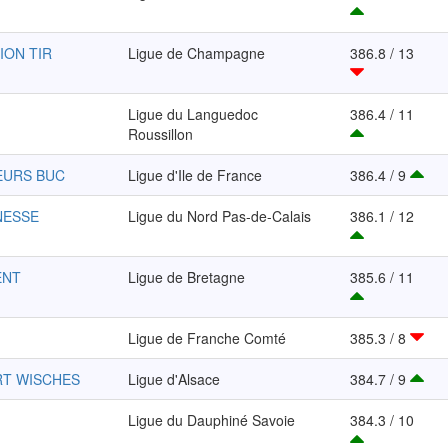
TION TIR
Ligue de Champagne
386.8 / 13
Ligue du Languedoc
386.4 / 11
Roussillon
EURS BUC
Ligue d'Ile de France
386.4 / 9
NESSE
Ligue du Nord Pas-de-Calais
386.1 / 12
ENT
Ligue de Bretagne
385.6 / 11
Ligue de Franche Comté
385.3 / 8
RT WISCHES
Ligue d'Alsace
384.7 / 9
Ligue du Dauphiné Savoie
384.3 / 10