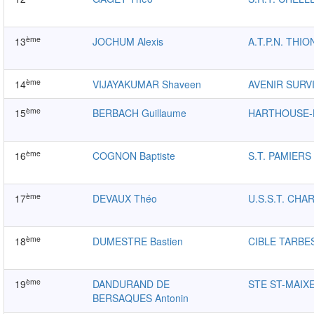
ème
13
JOCHUM Alexis
A.T.P.N. THIO
ème
14
VIJAYAKUMAR Shaveen
AVENIR SURV
ème
15
BERBACH Guillaume
HARTHOUSE
ème
16
COGNON Baptiste
S.T. PAMIERS
ème
17
DEVAUX Théo
U.S.S.T. CHA
ème
18
DUMESTRE Bastien
CIBLE TARBE
ème
19
DANDURAND DE
STE ST-MAIX
BERSAQUES Antonin