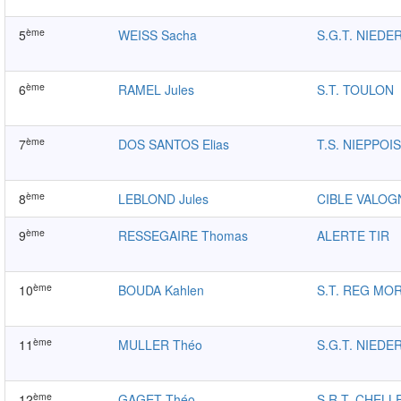
ème
5
WEISS Sacha
S.G.T. NIED
ème
6
RAMEL Jules
S.T. TOULON
ème
7
DOS SANTOS Elias
T.S. NIEPPOIS
ème
8
LEBLOND Jules
CIBLE VALOG
ème
9
RESSEGAIRE Thomas
ALERTE TIR
ème
10
BOUDA Kahlen
S.T. REG MO
ème
11
MULLER Théo
S.G.T. NIED
ème
12
GAGET Théo
S.R.T. CHELL