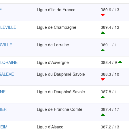
E
Ligue d'Ile de France
389.6 / 13
RLEVILLE
Ligue de Champagne
389.4 / 12
NVILLE
Ligue de Lorraine
389.1 / 11
FLORAINE
Ligue d'Auvergne
388.4 / 9
 SALEVE
Ligue du Dauphiné Savoie
388.3 / 10
ANE
Ligue du Dauphiné Savoie
387.8 / 11
IER
Ligue de Franche Comté
387.4 / 17
HEIM
Ligue d'Alsace
387.2 / 13