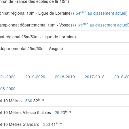
at de France des écoles de tir 10m)
ème
nat régional 10m - Ligue de Lorraine) (
54
au classement actuel
)
ème
mpionnat départemental 10m - Vosges) (
61
au classement actuel
t régional 25m/50m - Ligue de Lorraine)
départemental 25m/50m - Vosges)
021-2022
2019-2020
2018-2019
2017-2018
2016-2
008-2009
ème
et 10 Mètres -
560
32
ème
 10 Mètres Vitesse 5 cibles -
25
23
ème
et 10 Mètres Standard -
353
41