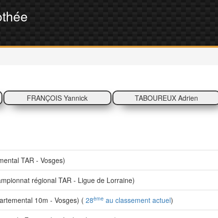
thée
FRANÇOIS Yannick
TABOUREUX Adrien
ental TAR - Vosges)
pionnat régional TAR - Ligue de Lorraine)
ème
rtemental 10m - Vosges) (
28
au classement actuel
)