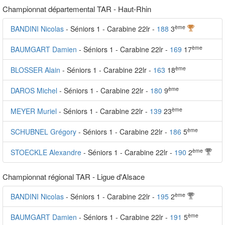
Championnat départemental TAR - Haut-Rhin
ème
BANDINI Nicolas
- Séniors 1 - Carabine 22lr -
188
3
ème
BAUMGART Damien
- Séniors 1 - Carabine 22lr -
169
17
ème
BLOSSER Alain
- Séniors 1 - Carabine 22lr -
163
18
ème
DAROS Michel
- Séniors 1 - Carabine 22lr -
180
9
ème
MEYER Muriel
- Séniors 1 - Carabine 22lr -
139
23
ème
SCHUBNEL Grégory
- Séniors 1 - Carabine 22lr -
186
5
ème
STOECKLE Alexandre
- Séniors 1 - Carabine 22lr -
190
2
Championnat régional TAR - Ligue d'Alsace
ème
BANDINI Nicolas
- Séniors 1 - Carabine 22lr -
195
2
ème
BAUMGART Damien
- Séniors 1 - Carabine 22lr -
191
5