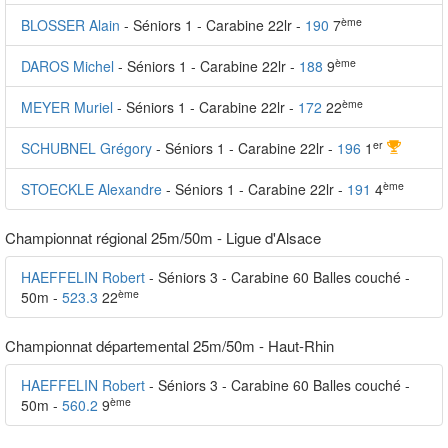
ème
BLOSSER Alain
- Séniors 1 - Carabine 22lr -
190
7
ème
DAROS Michel
- Séniors 1 - Carabine 22lr -
188
9
ème
MEYER Muriel
- Séniors 1 - Carabine 22lr -
172
22
er
SCHUBNEL Grégory
- Séniors 1 - Carabine 22lr -
196
1
ème
STOECKLE Alexandre
- Séniors 1 - Carabine 22lr -
191
4
Championnat régional 25m/50m - Ligue d'Alsace
HAEFFELIN Robert
- Séniors 3 - Carabine 60 Balles couché -
ème
50m -
523.3
22
Championnat départemental 25m/50m - Haut-Rhin
HAEFFELIN Robert
- Séniors 3 - Carabine 60 Balles couché -
ème
50m -
560.2
9