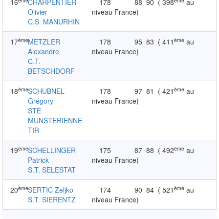
ème
ème
16
CHARPENTIER
178
88
90
( 398
au
Olivier
niveau France)
C.S. MANURHIN
ème
ème
17
METZLER
178
95
83
( 411
au
Alexandre
niveau France)
C.T.
BETSCHDORF
ème
ème
18
SCHUBNEL
178
97
81
( 421
au
Grégory
niveau France)
STE
MUNSTERIENNE
TIR
ème
ème
19
SCHELLINGER
175
87
88
( 492
au
Patrick
niveau France)
S.T. SELESTAT
ème
ème
20
SERTIC Zeljko
174
90
84
( 521
au
S.T. SIERENTZ
niveau France)