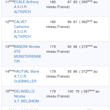
ème
ème
11
ECALE Anthony
180
97
83
( 355
au
A.S.O.R.
niveau France)
ALTKIRCH
ème
ème
12
CALVET
180
99
81
( 362
au
Catherine
niveau France)
A.S.O.R.
ALTKIRCH
ème
ème
13
BANDINI Nicolas
179
93
86
( 373
au
STE
niveau France)
MUNSTERIENNE
TIR
ème
ème
14
HAUTVAL Marie
179
93
86
( 372
au
A.T.C.R.
niveau France)
GUEBWILLER
ème
ème
15
DELINSELLE
179
100
79
( 397
au
Nicolas
niveau France)
S.T. MELSHEIM