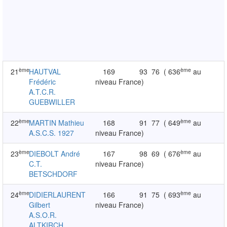
ème
ème
21
HAUTVAL
169
93
76
( 636
au
Frédéric
niveau France)
A.T.C.R.
GUEBWILLER
ème
ème
22
MARTIN Mathieu
168
91
77
( 649
au
A.S.C.S. 1927
niveau France)
ème
ème
23
DIEBOLT André
167
98
69
( 676
au
C.T.
niveau France)
BETSCHDORF
ème
ème
24
DIDIERLAURENT
166
91
75
( 693
au
Gilbert
niveau France)
A.S.O.R.
ALTKIRCH