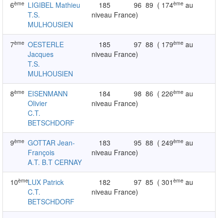
ème
ème
6
LIGIBEL Mathieu
185
96
89
( 174
au
T.S.
niveau France)
MULHOUSIEN
ème
ème
7
OESTERLE
185
97
88
( 179
au
Jacques
niveau France)
T.S.
MULHOUSIEN
ème
ème
8
EISENMANN
184
98
86
( 226
au
Olivier
niveau France)
C.T.
BETSCHDORF
ème
ème
9
GOTTAR Jean-
183
95
88
( 249
au
François
niveau France)
A.T. B.T CERNAY
ème
ème
10
LUX Patrick
182
97
85
( 301
au
C.T.
niveau France)
BETSCHDORF