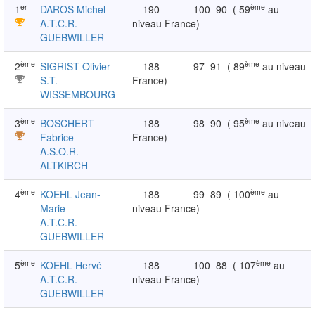
er
ème
1
DAROS Michel
190
100
90
( 59
au
A.T.C.R.
niveau France)
GUEBWILLER
ème
ème
2
SIGRIST Olivier
188
97
91
( 89
au niveau
S.T.
France)
WISSEMBOURG
ème
ème
3
BOSCHERT
188
98
90
( 95
au niveau
Fabrice
France)
A.S.O.R.
ALTKIRCH
ème
ème
4
KOEHL Jean-
188
99
89
( 100
au
Marie
niveau France)
A.T.C.R.
GUEBWILLER
ème
ème
5
KOEHL Hervé
188
100
88
( 107
au
A.T.C.R.
niveau France)
GUEBWILLER