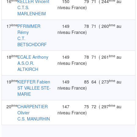
ème
ème
16
KELLER Vincent
150
79
71
( 244
au
C.T.S.
niveau France)
MARLENHEIM
ème
ème
17
PFRIMMER
149
78
71
( 260
au
Rémy
niveau France)
C.T.
BETSCHDORF
ème
ème
18
ECALE Anthony
149
78
71
( 261
au
A.S.O.R.
niveau France)
ALTKIRCH
ème
ème
19
KIEFFER Fabien
149
85
64
( 273
au
ST VALLEE STE-
niveau France)
MARIE
ème
ème
20
CHARPENTIER
147
75
72
( 297
au
Olivier
niveau France)
C.S. MANURHIN