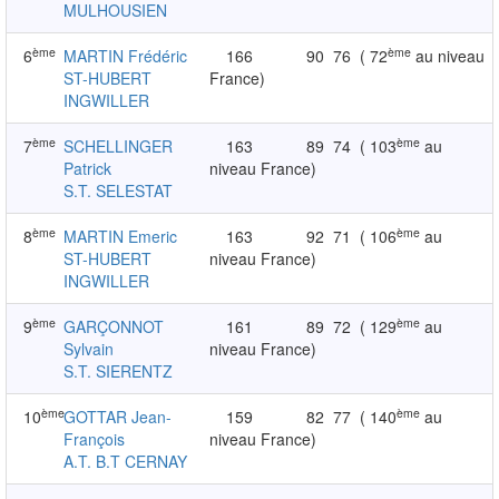
MULHOUSIEN
ème
ème
6
MARTIN Frédéric
166
90
76
( 72
au niveau
ST-HUBERT
France)
INGWILLER
ème
ème
7
SCHELLINGER
163
89
74
( 103
au
Patrick
niveau France)
S.T. SELESTAT
ème
ème
8
MARTIN Emeric
163
92
71
( 106
au
ST-HUBERT
niveau France)
INGWILLER
ème
ème
9
GARÇONNOT
161
89
72
( 129
au
Sylvain
niveau France)
S.T. SIERENTZ
ème
ème
10
GOTTAR Jean-
159
82
77
( 140
au
François
niveau France)
A.T. B.T CERNAY