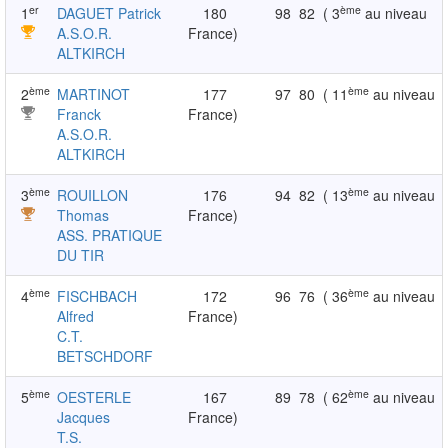
er
ème
1
DAGUET Patrick
180
98
82
( 3
au niveau
A.S.O.R.
France)
ALTKIRCH
ème
ème
2
MARTINOT
177
97
80
( 11
au niveau
Franck
France)
A.S.O.R.
ALTKIRCH
ème
ème
3
ROUILLON
176
94
82
( 13
au niveau
Thomas
France)
ASS. PRATIQUE
DU TIR
ème
ème
4
FISCHBACH
172
96
76
( 36
au niveau
Alfred
France)
C.T.
BETSCHDORF
ème
ème
5
OESTERLE
167
89
78
( 62
au niveau
Jacques
France)
T.S.