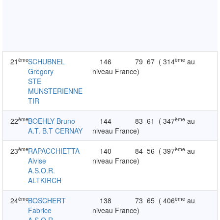
ème
ème
21
SCHUBNEL
146
79
67
( 314
au
Grégory
niveau France)
STE
MUNSTERIENNE
TIR
ème
ème
22
BOEHLY Bruno
144
83
61
( 347
au
A.T. B.T CERNAY
niveau France)
ème
ème
23
RAPACCHIETTA
140
84
56
( 397
au
Alvise
niveau France)
A.S.O.R.
ALTKIRCH
ème
ème
24
BOSCHERT
138
73
65
( 406
au
Fabrice
niveau France)