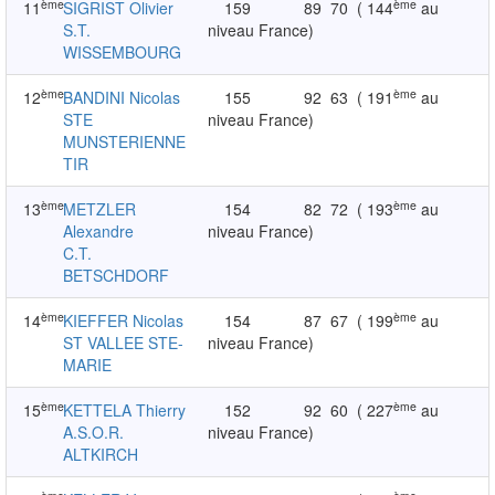
ème
ème
11
SIGRIST Olivier
159
89
70
( 144
au
S.T.
niveau France)
WISSEMBOURG
ème
ème
12
BANDINI Nicolas
155
92
63
( 191
au
STE
niveau France)
MUNSTERIENNE
TIR
ème
ème
13
METZLER
154
82
72
( 193
au
Alexandre
niveau France)
C.T.
BETSCHDORF
ème
ème
14
KIEFFER Nicolas
154
87
67
( 199
au
ST VALLEE STE-
niveau France)
MARIE
ème
ème
15
KETTELA Thierry
152
92
60
( 227
au
A.S.O.R.
niveau France)
ALTKIRCH