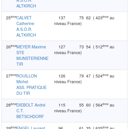
A.S.O.R.
ALTKIRCH
ème
ème
25
CALVET
137
75
62
( 423
au
Catherine
niveau France)
A.S.O.R.
ALTKIRCH
ème
ème
26
MEYER Maxime
127
73
54
( 512
au
STE
niveau France)
MUNSTERIENNE
TIR
ème
ème
27
ROUILLON
126
79
47
( 524
au
Michel
niveau France)
ASS. PRATIQUE
DU TIR
ème
ème
28
DIEBOLT André
115
55
60
( 564
au
C.T.
niveau France)
BETSCHDORF
ème
ème
29
ENGEL Laurent
96
61
35
( 625
au