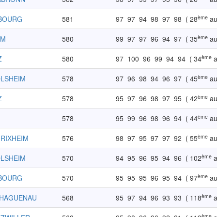
ème
SBOURG
581
97
97
94
98
97
98
( 28
au
ème
IM
580
99
97
97
96
94
97
( 35
au
ème
Z
580
97
100
96
99
94
94
( 34
a
ème
OLSHEIM
578
97
96
98
94
96
97
( 45
au
ème
Z
578
95
97
96
98
97
95
( 42
au
ème
578
95
99
96
98
96
94
( 44
au
ème
 RIXHEIM
576
98
97
95
97
97
92
( 55
au
ème
OLSHEIM
570
94
95
96
95
94
96
( 102
a
ème
SBOURG
570
95
95
95
96
95
94
( 97
au
ème
-HAGUENAU
568
95
97
94
96
93
93
( 118
a
ème