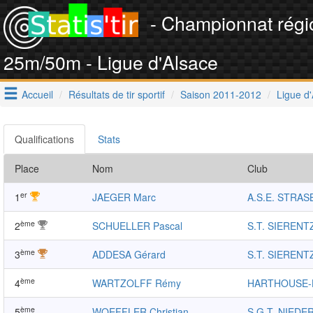
- Championnat régi
25m/50m - Ligue d'Alsace
Accueil
Résultats de tir sportif
Saison 2011-2012
Ligue d
Qualifications
Stats
Place
Nom
Club
er
1
JAEGER Marc
A.S.E. STRA
ème
2
SCHUELLER Pascal
S.T. SIERENT
ème
3
ADDESA Gérard
S.T. SIERENT
ème
4
WARTZOLFF Rémy
HARTHOUSE
ème
5
WOEFFLER Christian
S.G.T. NIED