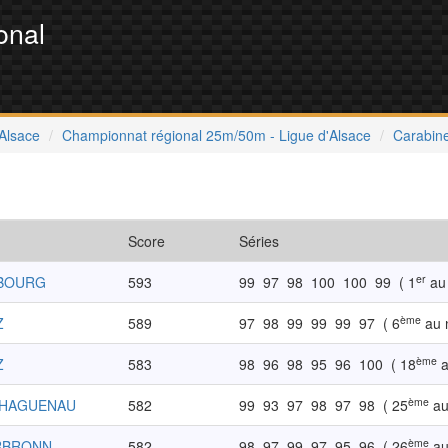
onal
'Alsace
Championnat régional 25m/50m - Ligue d'Alsace
Carabine
Score
Séries
er
SBOURG
593
99
97
98
100
100
99
( 1
au 
ème
Z
589
97
98
99
99
99
97
( 6
au 
ème
Z
583
98
96
98
95
96
100
( 18
a
ème
-HAGUENAU
582
99
93
97
98
97
98
( 25
au
ème
ERBRONN
582
98
97
99
97
95
96
( 26
au