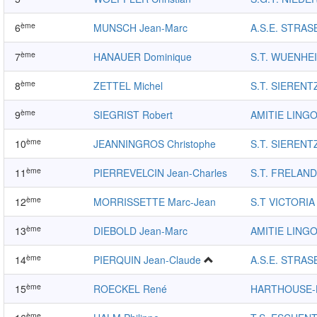
ème
6
MUNSCH Jean-Marc
A.S.E. STRA
ème
7
HANAUER Dominique
S.T. WUENHE
ème
8
ZETTEL Michel
S.T. SIERENT
ème
9
SIEGRIST Robert
AMITIE LING
ème
10
JEANNINGROS Christophe
S.T. SIERENT
ème
11
PIERREVELCIN Jean-Charles
S.T. FRELAND
ème
12
MORRISSETTE Marc-Jean
S.T VICTORIA
ème
13
DIEBOLD Jean-Marc
AMITIE LING
ème
14
PIERQUIN Jean-Claude
A.S.E. STRA
ème
15
ROECKEL René
HARTHOUSE
ème