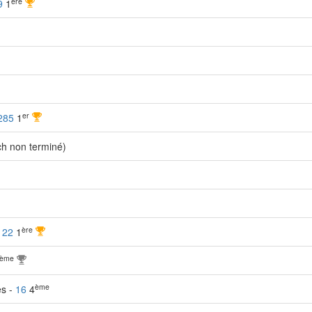
ère
9
1
er
285
1
h non terminé)
ère
-
22
1
ème
ème
es -
16
4