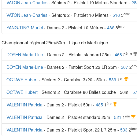
VATON Jean-Charles
- Séniors 2 - Pistolet 10 Mètres Standard -
28
ème
VATON Jean-Charles
- Séniors 2 - Pistolet 10 Mètres -
516
5
ème
YANG-TING Muriel
- Dames 2 - Pistolet 10 Mètres -
486
8
Championnat régional 25m/50m - Ligue de Martinique
ème
DOYEN Marie-Line
- Dames 2 - Pistolet standard 25m -
468
2
èm
DOYEN Marie-Line
- Dames 2 - Pistolet Sport 22 LR 25m -
507
2
er
OCTAVE Hubert
- Séniors 2 - Carabine 3x20 - 50m -
539
1
OCTAVE Hubert
- Séniors 2 - Carabine 60 Balles couché - 50m -
57
ère
VALENTIN Patricia
- Dames 2 - Pistolet 50m -
485
1
ère
VALENTIN Patricia
- Dames 2 - Pistolet standard 25m -
521
1
èm
VALENTIN Patricia
- Dames 2 - Pistolet Sport 22 LR 25m -
533
2