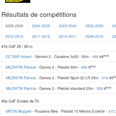
Résultats de compétitions
2025-2026
2024-2025
2023-2024
2022-2023
2
2012-2013
2011-2012
2010-2011
2009-2010
2
47e CdF 25 / 50 m
ème
OCTAVE Hubert
- Séniors 2 - Carabine 3x20 - 50m -
499
48
ème
VALENTIN Patricia
- Dames 2 - Pistolet 50m -
494
9
è
VALENTIN Patricia
- Dames 2 - Pistolet Sport 22 LR 25m -
519
45
ème
VALENTIN Patricia
- Dames 2 - Pistolet standard 25m -
529
6
40e CdF Ecoles de Tir
VATON Abygaël
- Poussins filles - Pistolet 10 Mètres Ecole/tir -
315