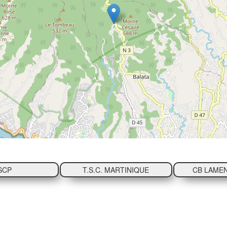
SCP
T.S.C. MARTINIQUE
CB LAMEN