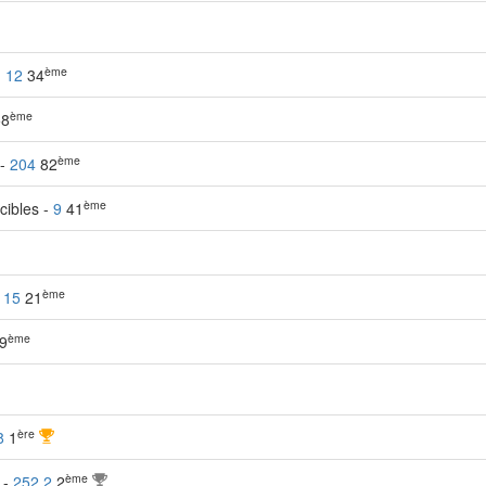
ème
-
12
34
ème
8
ème
 -
204
82
ème
cibles -
9
41
ème
-
15
21
ème
9
ère
8
1
ème
 -
252.2
2