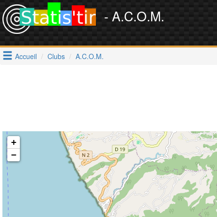
- A.C.O.M.
Accueil
Clubs
A.C.O.M.
+
−