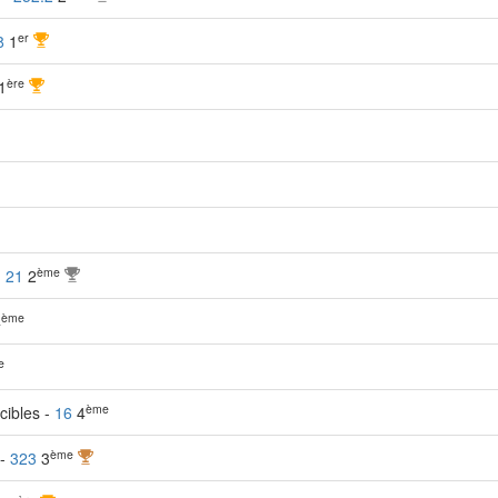
er
8
1
ère
1
ème
-
21
2
ème
4
e
ème
cibles -
16
4
ème
 -
323
3