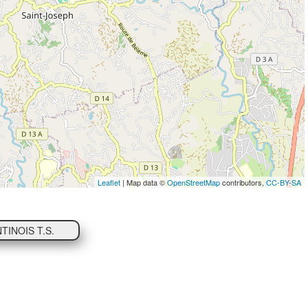
Leaflet
| Map data ©
OpenStreetMap
contributors,
CC-BY-SA
TINOIS T.S.