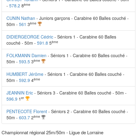
ème
-
578.2
8
CUNIN Nathan
- Juniors garçons - Carabine 60 Balles couché -
ème
50m -
561
3
DIDIERGEORGE Cédric
- Séniors 1 - Carabine 60 Balles
ème
couché - 50m -
591.8
5
FOLKMANN Damien
- Séniors 1 - Carabine 60 Balles couché -
ème
50m -
593.5
3
HUMBERT Jérôme
- Séniors 1 - Carabine 60 Balles couché -
ème
50m -
592.9
4
JEANNIN Eric
- Séniors 3 - Carabine 60 Balles couché - 50m -
er
596.9
1
PENTECOTE Florent
- Séniors 2 - Carabine 60 Balles couché -
ème
50m -
603.7
2
Championnat régional 25m/50m - Ligue de Lorraine