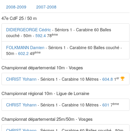
2008-2009
2007-2008
47e CdF 25 / 50 m
DIDIERGEORGE Cédric
- Séniors 1 - Carabine 60 Balles
ème
couché - 50m -
592.4
78
FOLKMANN Damien
- Séniors 1 - Carabine 60 Balles couché -
ème
50m -
602.2
49
Championnat départemental 10m - Vosges
er
CHRIST Yohann
- Séniors 1 - Carabine 10 Mètres -
604.8
1
Championnat régional 10m - Ligue de Lorraine
ème
CHRIST Yohann
- Séniors 1 - Carabine 10 Mètres -
601
7
Championnat départemental 25m/50m - Vosges
CHRIST Yohann
- Séniors 1 - Carabine 60 Balles couché - 50m