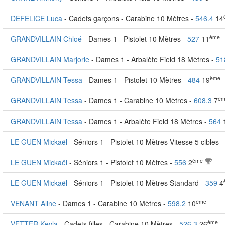
DEFELICE Luca
- Cadets garçons - Carabine 10 Mètres -
546.4
14
ème
GRANDVILLAIN Chloé
- Dames 1 - Pistolet 10 Mètres -
527
11
GRANDVILLAIN Marjorie
- Dames 1 - Arbalète Field 18 Mètres -
51
ème
GRANDVILLAIN Tessa
- Dames 1 - Pistolet 10 Mètres -
484
19
èm
GRANDVILLAIN Tessa
- Dames 1 - Carabine 10 Mètres -
608.3
7
GRANDVILLAIN Tessa
- Dames 1 - Arbalète Field 18 Mètres -
564
LE GUEN Mickaël
- Séniors 1 - Pistolet 10 Mètres Vitesse 5 cibles 
ème
LE GUEN Mickaël
- Séniors 1 - Pistolet 10 Mètres -
556
2
LE GUEN Mickaël
- Séniors 1 - Pistolet 10 Mètres Standard -
359
4
ème
VENANT Aline
- Dames 1 - Carabine 10 Mètres -
598.2
10
ème
VETTER Keyla
- Cadets filles - Carabine 10 Mètres -
526.3
26