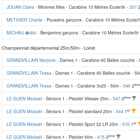
JOUAN Claire
- Minimes filles - Carabine 10 Mètres Ecole/tir -
257
2
METIVIER Charlie
- Poussins garçons - Carabine 10 Mètres Ecole/t
MICHAU �âloi
- Benjamins garçons - Carabine 10 Mètres Ecole/tir
Championnat départemental 25m/50m - Loiret
GRANDVILLAIN Marjorie
- Dames 1 - Carabine 60 Balles couché -
GRANDVILLAIN Tessa
- Dames 1 - Carabine 60 Balles couché - 5
èm
GRANDVILLAIN Tessa
- Dames 1 - Carabine 3x20 - 50m -
546
2
ème
LE GUEN Mickaël
- Séniors 1 - Pistolet Vitesse 25m -
547
2
er
LE GUEN Mickaël
- Séniors 1 - Pistolet standard 25m -
544
1
er
LE GUEN Mickaël
- Séniors 1 - Pistolet Sport 22 LR 25m -
576
1
ème
LE GUEN Mickaël
- Séniors 1 - Pistolet 50m -
475
2