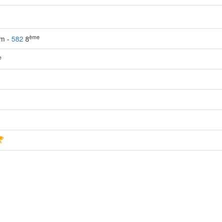
ème
0m -
582
8
e