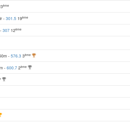
ème
3
ème
ir -
301.5
19
ème
 -
307
12
ème
 50m -
576.3
3
ème
0m -
600.7
2
e