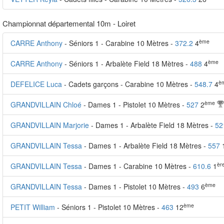
Championnat départemental 10m - Loiret
ème
CARRE Anthony
- Séniors 1 - Carabine 10 Mètres -
372.2
4
ème
CARRE Anthony
- Séniors 1 - Arbalète Field 18 Mètres -
488
4
è
DEFELICE Luca
- Cadets garçons - Carabine 10 Mètres -
548.7
4
ème
GRANDVILLAIN Chloé
- Dames 1 - Pistolet 10 Mètres -
527
2
GRANDVILLAIN Marjorie
- Dames 1 - Arbalète Field 18 Mètres -
52
GRANDVILLAIN Tessa
- Dames 1 - Arbalète Field 18 Mètres -
557
èr
GRANDVILLAIN Tessa
- Dames 1 - Carabine 10 Mètres -
610.6
1
ème
GRANDVILLAIN Tessa
- Dames 1 - Pistolet 10 Mètres -
493
6
ème
PETIT William
- Séniors 1 - Pistolet 10 Mètres -
463
12