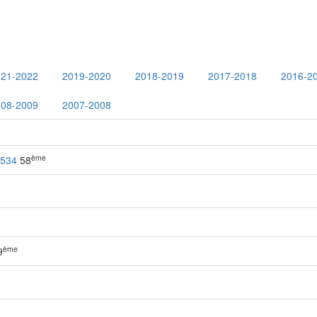
021-2022
2019-2020
2018-2019
2017-2018
2016-2
008-2009
2007-2008
ème
534
58
ème
9