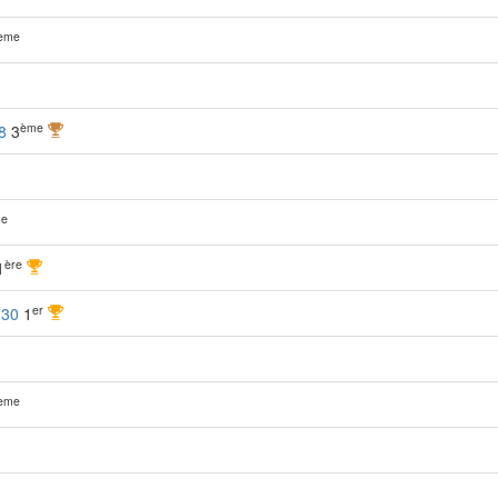
ème
ème
8
3
e
ère
1
er
-
30
1
ème