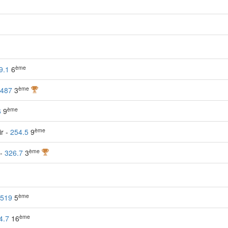
ème
9.1
6
ème
487
3
ème
6
9
ème
ir -
254.5
9
ème
 -
326.7
3
ème
519
5
ème
4.7
16