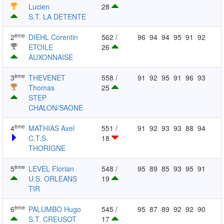
Lucien
28
S.T. LA DETENTE
ème
2
DIEHL Corentin
562 /
96
94
94
95
91
92
ETOILE
26
AUXONNAISE
ème
3
THEVENET
558 /
91
92
95
91
96
93
Thomas
25
STEP
CHALON/SAONE
ème
4
MATHIAS Axel
551 /
91
92
93
93
88
94
C.T.S.
18
THORIGNE
ème
5
LEVEL Florian
548 /
95
89
85
93
95
91
U.S. ORLEANS
19
TIR
ème
6
PALUMBO Hugo
545 /
95
87
89
92
92
90
S.T. CREUSOT
17