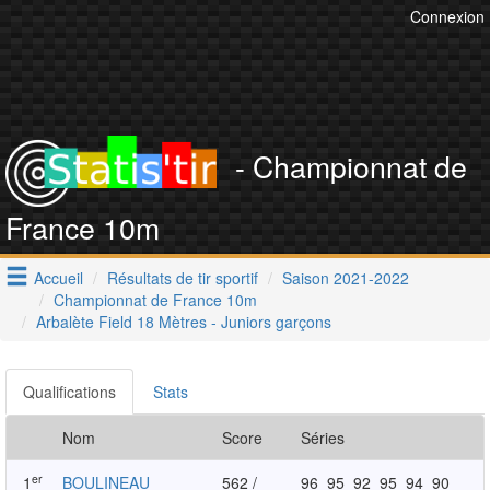
Connexion
- Championnat de
France 10m
Accueil
Résultats de tir sportif
Saison 2021-2022
Championnat de France 10m
Arbalète Field 18 Mètres - Juniors garçons
Qualifications
Stats
Nom
Score
Séries
er
1
BOULINEAU
562 /
96
95
92
95
94
90