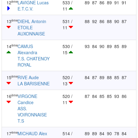
ème
12
LAVIGNE Lucas
533 /
89
87
86
89
91
91
E.T.C.V.
11
ème
13
DIEHL Antonin
531 /
88
92
86
88
90
87
ETOILE
11
AUXONNAISE
ème
14
CAMUS
530 /
93
84
90
89
85
89
Alexandra
15
T.S. CHATENOY
ROYAL
ème
15
RIVE Aude
520 /
84
87
89
88
85
87
LA BARISIENNE
13
ème
16
VIRGONE
520 /
87
84
85
85
93
86
Candice
11
ASS.
VOIRONNAISE
T.S
ème
17
MICHAUD Alex
514 /
89
89
84
90
78
84