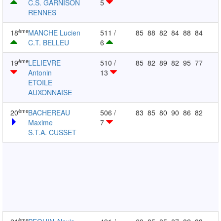
C.S. GARNISON
5
RENNES
ème
18
MANCHE Lucien
511 /
85
88
82
84
88
84
C.T. BELLEU
6
ème
19
LELIEVRE
510 /
85
82
89
82
95
77
Antonin
13
ETOILE
AUXONNAISE
ème
20
BACHEREAU
506 /
83
85
80
90
86
82
Maxime
7
S.T.A. CUSSET
ème