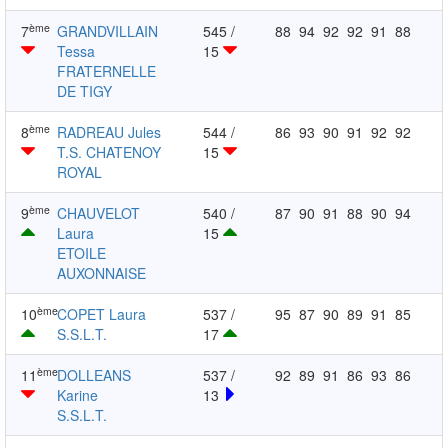
ème
7
GRANDVILLAIN
545 /
88
94
92
92
91
88
Tessa
15
FRATERNELLE
DE TIGY
ème
8
RADREAU Jules
544 /
86
93
90
91
92
92
T.S. CHATENOY
15
ROYAL
ème
9
CHAUVELOT
540 /
87
90
91
88
90
94
Laura
15
ETOILE
AUXONNAISE
ème
10
COPET Laura
537 /
95
87
90
89
91
85
S.S.L.T.
17
ème
11
DOLLEANS
537 /
92
89
91
86
93
86
Karine
13
S.S.L.T.