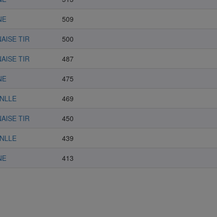
NE
509
AISE TIR
500
AISE TIR
487
NE
475
 NLLE
469
AISE TIR
450
 NLLE
439
NE
413