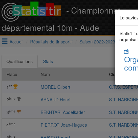
- Championnat
Le savie
départemental 10m - Aude
Statis'tir
organisat
Accueil
Résultats de tir sportif
Saison 2022-2023
Ligue d
Org
Qualifications
Stats
com
Place
Nom
Club
er
1
MOREL Gilbert
C.T.S. ESPER
ème
2
ARNAUD Henri
S.T. NARBON
ème
3
BEKHTARI Abdelkader
S.T. NARBON
ème
4
PIERROT Jean-Hugues
S.T. NARBON
ème
5
BRAVO Gérard
S.T. NARBON