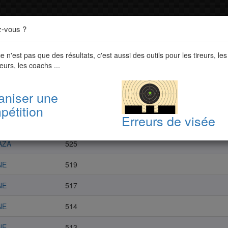
z-vous ?
 ce n'est pas que des résultats, c'est aussi des outils pour les tireurs, les
eurs, les coachs ...
u Languedoc Roussillon
Championnat départemental 10m - Aude
aniser une
pétition
Erreurs de visée
Score
Séries
AZA
525
NE
519
NE
517
NE
514
NE
513