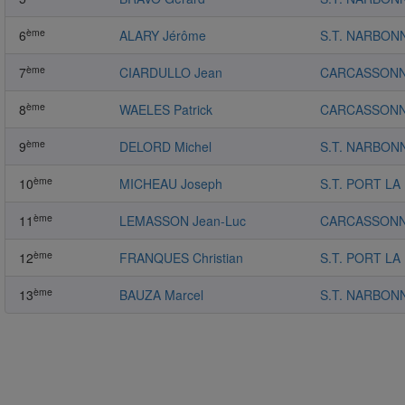
ème
6
ALARY Jérôme
S.T. NARBON
ème
7
CIARDULLO Jean
CARCASSONN
ème
8
WAELES Patrick
CARCASSONN
ème
9
DELORD Michel
S.T. NARBON
ème
10
MICHEAU Joseph
S.T. PORT LA
ème
11
LEMASSON Jean-Luc
CARCASSONN
ème
12
FRANQUES Christian
S.T. PORT LA
ème
13
BAUZA Marcel
S.T. NARBON