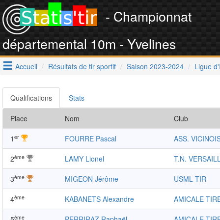
- Championnat
départemental 10m - Yvelines
Accueil
Résultats de tir sportif
Saison 2023-2024
Ligue d'
Qualifications
Stats
Place
Nom
Club
er
1
FOURRE Pascal
ASS. VICINOI
ème
2
LAMY Lionel
T.N. VERSAIL
ème
3
MIGEON Jérôme
USML TIR
ème
4
KABANETS Alexandre
AMICALE TIR
ème
5
PERRIRAZ Raphaël
AMICALE TIR