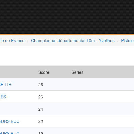
Ile de France
Championnat départemental 10m - Yvelines
Pistol
Score
Séries
SE TIR
26
LES
26
24
EURS BUC
22
EURS BUC
19