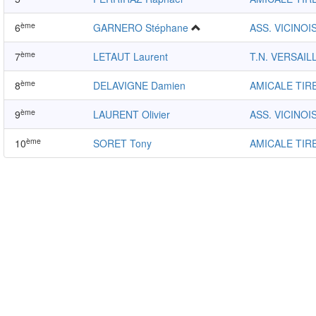
ème
6
GARNERO Stéphane
ASS. VICINOI
ème
7
LETAUT Laurent
T.N. VERSAIL
ème
8
DELAVIGNE Damien
AMICALE TIR
ème
9
LAURENT Olivier
ASS. VICINOI
ème
10
SORET Tony
AMICALE TIR