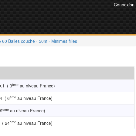
Connexion
 60 Balles couché - 50m - Minimes filles
ème
0.1
( 3
au niveau France)
ème
4
( 6
au niveau France)
ème
19
au niveau France)
ème
( 24
au niveau France)