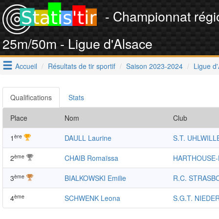
- Championnat régi
25m/50m - Ligue d'Alsace
Accueil
Résultats de tir sportif
Saison 2023-2024
Ligue d
Qualifications
Stats
Place
Nom
Club
ère
1
DAULL Laurine
S.T. UHLWILL
ème
2
CHAIB Romaïssa
HARTHOUSE
ème
3
BIALKOWSKI Emilie
R.C. STRAS
ème
4
SCHWENK Leona
S.G.T. NIED