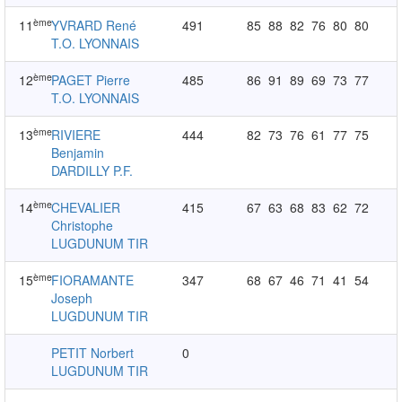
ème
11
YVRARD René
491
85
88
82
76
80
80
T.O. LYONNAIS
ème
12
PAGET Pierre
485
86
91
89
69
73
77
T.O. LYONNAIS
ème
13
RIVIERE
444
82
73
76
61
77
75
Benjamin
DARDILLY P.F.
ème
14
CHEVALIER
415
67
63
68
83
62
72
Christophe
LUGDUNUM TIR
ème
15
FIORAMANTE
347
68
67
46
71
41
54
Joseph
LUGDUNUM TIR
PETIT Norbert
0
LUGDUNUM TIR