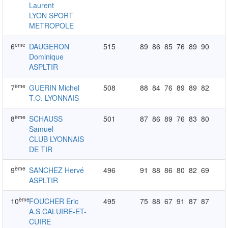
Laurent
LYON SPORT
METROPOLE
ème
6
DAUGERON
515
89
86
85
76
89
90
Dominique
ASPLTIR
ème
7
GUERIN Michel
508
88
84
76
89
89
82
T.O. LYONNAIS
ème
8
SCHAUSS
501
87
86
89
76
83
80
Samuel
CLUB LYONNAIS
DE TIR
ème
9
SANCHEZ Hervé
496
91
88
86
80
82
69
ASPLTIR
ème
10
FOUCHER Eric
495
75
88
67
91
87
87
A.S CALUIRE-ET-
CUIRE