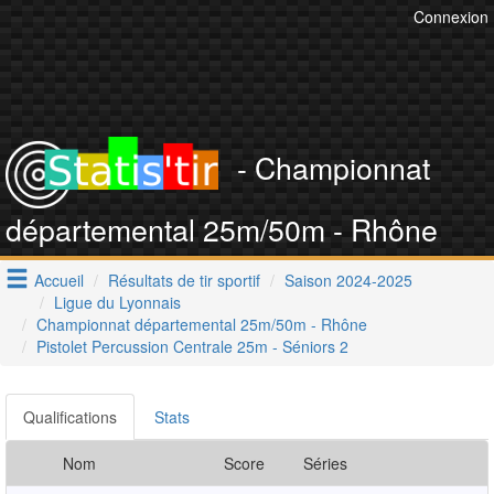
Connexion
- Championnat
départemental 25m/50m - Rhône
Accueil
Résultats de tir sportif
Saison 2024-2025
Ligue du Lyonnais
Championnat départemental 25m/50m - Rhône
Pistolet Percussion Centrale 25m - Séniors 2
Qualifications
Stats
Nom
Score
Séries