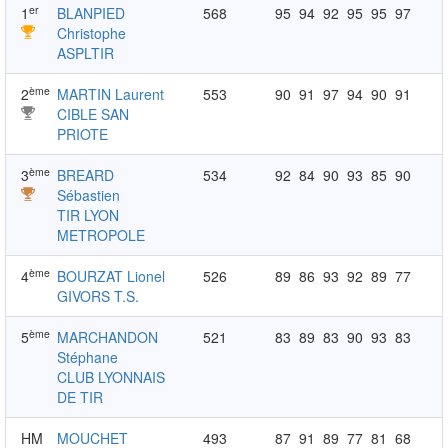
er
1
BLANPIED
568
95
94
92
95
95
97
Christophe
ASPLTIR
ème
2
MARTIN Laurent
553
90
91
97
94
90
91
CIBLE SAN
PRIOTE
ème
3
BREARD
534
92
84
90
93
85
90
Sébastien
TIR LYON
METROPOLE
ème
4
BOURZAT Lionel
526
89
86
93
92
89
77
GIVORS T.S.
ème
5
MARCHANDON
521
83
89
83
90
93
83
Stéphane
CLUB LYONNAIS
DE TIR
HM
MOUCHET
493
87
91
89
77
81
68