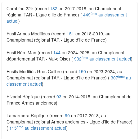
Carabine 22lr (record
182
en 2017-2018, au Championnat
ème
régional TAR - Ligue d'Ile de France) (
449
au classement
actuel
)
Fusil Armes Modifiées (record
151
en 2018-2019, au
Championnat régional TAR - Ligue d'Ile de France)
Fusil Rép. Man (record
144
en 2024-2025, au Championnat
ème
départemental TAR - Val-d'Oise) (
932
au classement actuel
)
Fusils Modifiés Gros Calibre (record
150
en 2023-2024, au
ème
Championnat régional TAR - Ligue d'Ile de France) (
307
au
classement actuel
)
Hizadai Réplique (record
93
en 2014-2015, au Championnat de
France Armes anciennes)
Lamarmora Réplique (record
90
en 2017-2018, au
Championnat régional Armes anciennes - Ligue d'Ile de France)
ème
(
115
au classement actuel
)