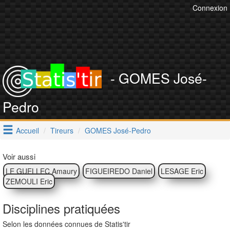
Connexion
- GOMES José-
Pedro
Accueil
Tireurs
GOMES José-Pedro
Voir aussi
LE GUELLEC Amaury
FIGUEIREDO Daniel
LESAGE Eric
ZEMOULI Eric
Disciplines pratiquées
Selon les données connues de Statis'tir