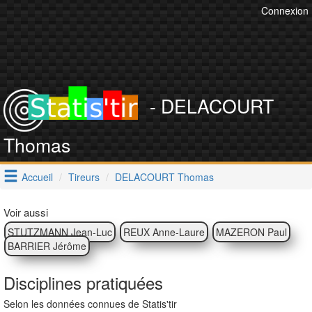
Connexion
- DELACOURT
Thomas
Accueil
Tireurs
DELACOURT Thomas
Voir aussi
STUTZMANN Jean-Luc
REUX Anne-Laure
MAZERON Paul
BARRIER Jérôme
Disciplines pratiquées
Selon les données connues de Statis'tir