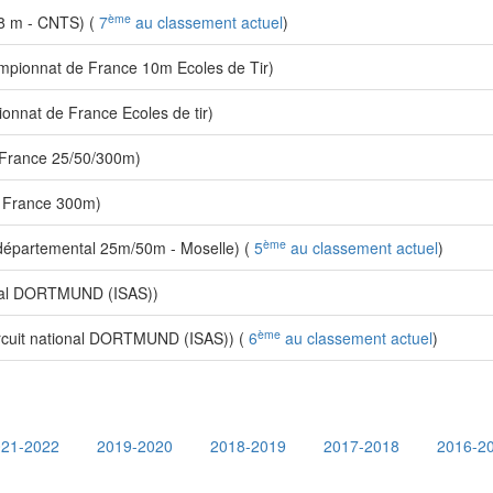
ème
8 m - CNTS) (
7
au classement actuel
)
pionnat de France 10m Ecoles de Tir)
nnat de France Ecoles de tir)
France 25/50/300m)
 France 300m)
ème
épartemental 25m/50m - Moselle) (
5
au classement actuel
)
onal DORTMUND (ISAS))
ème
rcuit national DORTMUND (ISAS)) (
6
au classement actuel
)
021-2022
2019-2020
2018-2019
2017-2018
2016-2