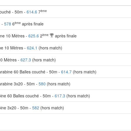
ème
couché - 50m -
614.6
7
ème
m -
578
6
après finale
ème
ne 10 Mètres -
625.6
2
après finale
ne 10 Mètres -
624.1
(hors match)
10 Mètres -
627.3
(hors match)
rabine 60 Balles couché - 50m -
614.7
(hors match)
arabine 3x20 - 50m -
580
(hors match)
ine 60 Balles couché - 50m -
617.3
(hors match)
ine 3x20 - 50m -
582
(hors match)