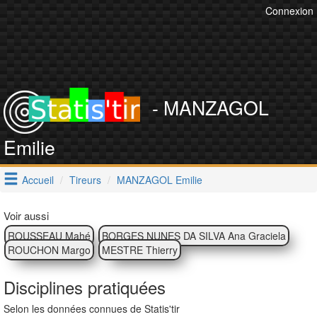
Connexion
- MANZAGOL
Emilie
Accueil
Tireurs
MANZAGOL Emilie
Voir aussi
ROUSSEAU Mahé
BORGES NUNES DA SILVA Ana Graciela
ROUCHON Margo
MESTRE Thierry
Disciplines pratiquées
Selon les données connues de Statis'tir