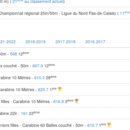
ème
0 m) (
21
au classement actuel
)
èm
hampionnat régional 25m/50m - Ligue du Nord Pas-de-Calais) (
11
021-2022
2018-2019
2017-2018
2016-2017
ème
 50m -
568
12
ème
les couché - 50m -
607.9
12
ème
rabine 10 Mètres -
610.3
28
ère
Carabine 10 Mètres -
625.7
1
ème
filles - Carabine 10 Mètres -
616.8
3
ème
bine 22lr -
161
23
ère
ors filles - Carabine 60 Balles couché - 50m -
610.7
1