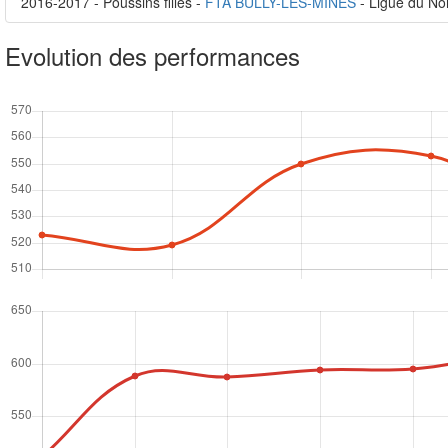
2016-2017 - Poussins filles -
FTA BULLY-LES-MINES
- Ligue du No
Evolution des performances