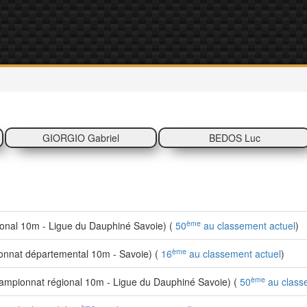
GIORGIO Gabriel
BEDOS Luc
ème
nal 10m - Ligue du Dauphiné Savoie) (
50
au classement actuel
)
ème
nnat départemental 10m - Savoie) (
16
au classement actuel
)
ème
mpionnat régional 10m - Ligue du Dauphiné Savoie) (
50
au class