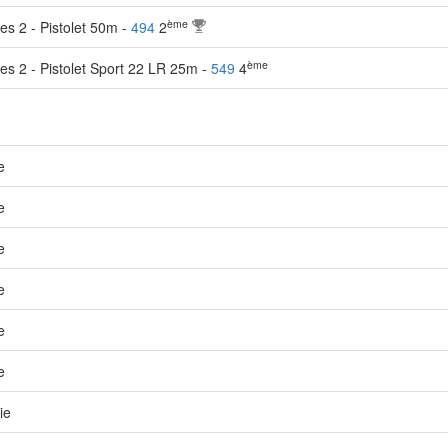
ème
s 2 - Pistolet 50m -
494
2
ème
s 2 - Pistolet Sport 22 LR 25m -
549
4
e
e
e
e
e
e
ie