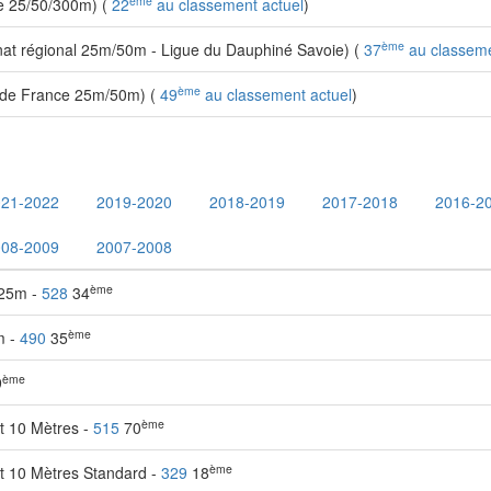
ème
 25/50/300m) (
22
au classement actuel
)
ème
t régional 25m/50m - Ligue du Dauphiné Savoie) (
37
au classeme
ème
de France 25m/50m) (
49
au classement actuel
)
021-2022
2019-2020
2018-2019
2017-2018
2016-2
008-2009
2007-2008
ème
 25m -
528
34
ème
m -
490
35
ème
9
ème
t 10 Mètres -
515
70
ème
t 10 Mètres Standard -
329
18