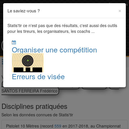
Connexion
×
Le saviez-vous ?
Statis'tir ce n'est pas que des résultats, c'est aussi des outils
pour les tireurs, les organisateurs, les coachs ...
- PARISOT Théo
Organiser une compétition
Accueil
Tireurs
PARISOT Théo
Erreurs de visée
Voir aussi
TORROCCI Stéphane
FAYARD Morgan
LOTT Daniel
DOS
SANTOS FERREIRA Frédérico
Disciplines pratiquées
Selon les données connues de Statis'tir
Pistolet 10 Mètres (record
559
en 2017-2018, au Championnat