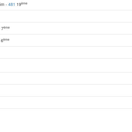
ème
25m -
481
19
ème
7
ème
6