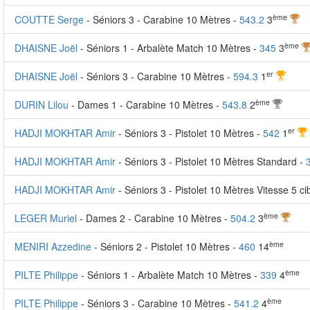
ème
COUTTE Serge
- Séniors 3 - Carabine 10 Mètres -
543.2
3
ème
DHAISNE Joël
- Séniors 1 - Arbalète Match 10 Mètres -
345
3
er
DHAISNE Joël
- Séniors 3 - Carabine 10 Mètres -
594.3
1
ème
DURIN Lilou
- Dames 1 - Carabine 10 Mètres -
543.8
2
er
HADJI MOKHTAR Amir
- Séniors 3 - Pistolet 10 Mètres -
542
1
HADJI MOKHTAR Amir
- Séniors 3 - Pistolet 10 Mètres Standard -
HADJI MOKHTAR Amir
- Séniors 3 - Pistolet 10 Mètres Vitesse 5 ci
ème
LEGER Muriel
- Dames 2 - Carabine 10 Mètres -
504.2
3
ème
MENIRI Azzedine
- Séniors 2 - Pistolet 10 Mètres -
460
14
ème
PILTE Philippe
- Séniors 1 - Arbalète Match 10 Mètres -
339
4
ème
PILTE Philippe
- Séniors 3 - Carabine 10 Mètres -
541.2
4