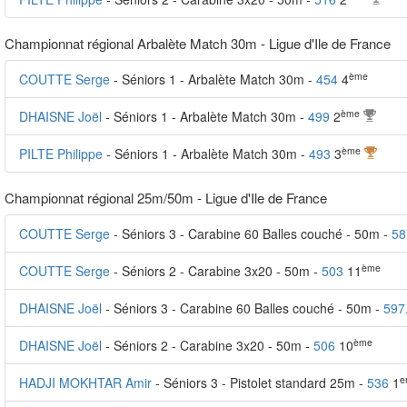
Championnat régional Arbalète Match 30m - Ligue d'Ile de France
ème
COUTTE Serge
- Séniors 1 - Arbalète Match 30m -
454
4
ème
DHAISNE Joël
- Séniors 1 - Arbalète Match 30m -
499
2
ème
PILTE Philippe
- Séniors 1 - Arbalète Match 30m -
493
3
Championnat régional 25m/50m - Ligue d'Ile de France
COUTTE Serge
- Séniors 3 - Carabine 60 Balles couché - 50m -
58
ème
COUTTE Serge
- Séniors 2 - Carabine 3x20 - 50m -
503
11
DHAISNE Joël
- Séniors 3 - Carabine 60 Balles couché - 50m -
597
ème
DHAISNE Joël
- Séniors 2 - Carabine 3x20 - 50m -
506
10
e
HADJI MOKHTAR Amir
- Séniors 3 - Pistolet standard 25m -
536
1