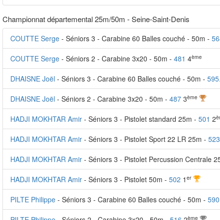
Championnat départemental 25m/50m - Seine-Saint-Denis
COUTTE Serge
- Séniors 3 - Carabine 60 Balles couché - 50m -
56
ème
COUTTE Serge
- Séniors 2 - Carabine 3x20 - 50m -
481
4
DHAISNE Joël
- Séniors 3 - Carabine 60 Balles couché - 50m -
595
ème
DHAISNE Joël
- Séniors 2 - Carabine 3x20 - 50m -
487
3
è
HADJI MOKHTAR Amir
- Séniors 3 - Pistolet standard 25m -
501
2
HADJI MOKHTAR Amir
- Séniors 3 - Pistolet Sport 22 LR 25m -
523
HADJI MOKHTAR Amir
- Séniors 3 - Pistolet Percussion Centrale 
er
HADJI MOKHTAR Amir
- Séniors 3 - Pistolet 50m -
502
1
PILTE Philippe
- Séniors 3 - Carabine 60 Balles couché - 50m -
590
ème
PILTE Philippe
- Séniors 2 - Carabine 3x20 - 50m -
516
2