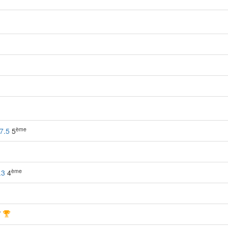
ème
7.5
5
ème
.3
4
r