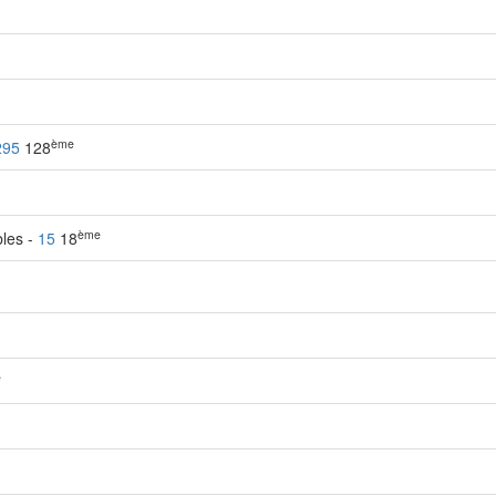
ème
295
128
ème
bles -
15
18
e