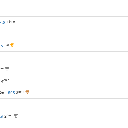
ème
4.8
4
er
.5
1
me
ème
4
ème
25m -
505
3
ème
.9
2