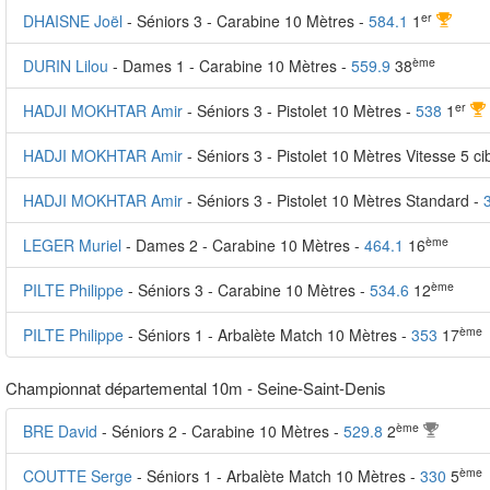
er
DHAISNE Joël
- Séniors 3 - Carabine 10 Mètres -
584.1
1
ème
DURIN Lilou
- Dames 1 - Carabine 10 Mètres -
559.9
38
er
HADJI MOKHTAR Amir
- Séniors 3 - Pistolet 10 Mètres -
538
1
HADJI MOKHTAR Amir
- Séniors 3 - Pistolet 10 Mètres Vitesse 5 ci
HADJI MOKHTAR Amir
- Séniors 3 - Pistolet 10 Mètres Standard -
ème
LEGER Muriel
- Dames 2 - Carabine 10 Mètres -
464.1
16
ème
PILTE Philippe
- Séniors 3 - Carabine 10 Mètres -
534.6
12
ème
PILTE Philippe
- Séniors 1 - Arbalète Match 10 Mètres -
353
17
Championnat départemental 10m - Seine-Saint-Denis
ème
BRE David
- Séniors 2 - Carabine 10 Mètres -
529.8
2
ème
COUTTE Serge
- Séniors 1 - Arbalète Match 10 Mètres -
330
5