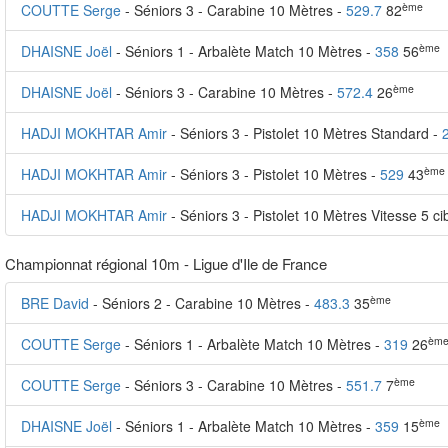
ème
COUTTE Serge
- Séniors 3 - Carabine 10 Mètres -
529.7
82
ème
DHAISNE Joël
- Séniors 1 - Arbalète Match 10 Mètres -
358
56
ème
DHAISNE Joël
- Séniors 3 - Carabine 10 Mètres -
572.4
26
HADJI MOKHTAR Amir
- Séniors 3 - Pistolet 10 Mètres Standard -
ème
HADJI MOKHTAR Amir
- Séniors 3 - Pistolet 10 Mètres -
529
43
HADJI MOKHTAR Amir
- Séniors 3 - Pistolet 10 Mètres Vitesse 5 ci
Championnat régional 10m - Ligue d'Ile de France
ème
BRE David
- Séniors 2 - Carabine 10 Mètres -
483.3
35
èm
COUTTE Serge
- Séniors 1 - Arbalète Match 10 Mètres -
319
26
ème
COUTTE Serge
- Séniors 3 - Carabine 10 Mètres -
551.7
7
ème
DHAISNE Joël
- Séniors 1 - Arbalète Match 10 Mètres -
359
15