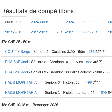
Résultats de compétitions
2025-2026
2024-2025
2023-2024
2022-2023
2
2012-2013
2011-2012
2010-2011
2009-2010
2
47e CdF 25 / 50 m
ème
COUTTE Serge
- Séniors 2 - Carabine 3x20 - 50m -
489
52
ème
DHAISNE Joël
- Séniors 2 - Carabine 3x20 - 50m -
522
40
DHAISNE Joël
- Séniors 3 - Carabine 60 Balles couché - 50m -
580
ème
HADJI MOKHTAR Amir
- Séniors 3 - Pistolet 50m -
498
7
è
HADJI MOKHTAR Amir
- Séniors 3 - Pistolet standard 25m -
529
5
48e CdF 10/18 m - Besançon 2026