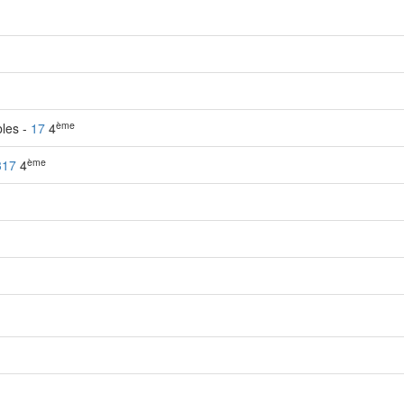
ème
bles -
17
4
ème
317
4