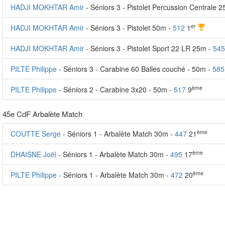
HADJI MOKHTAR Amir
- Séniors 3 - Pistolet Percussion Centrale 
er
HADJI MOKHTAR Amir
- Séniors 3 - Pistolet 50m -
512
1
HADJI MOKHTAR Amir
- Séniors 3 - Pistolet Sport 22 LR 25m -
545
PILTE Philippe
- Séniors 3 - Carabine 60 Balles couché - 50m -
585
ème
PILTE Philippe
- Séniors 2 - Carabine 3x20 - 50m -
517
9
45e CdF Arbalète Match
ème
COUTTE Serge
- Séniors 1 - Arbalète Match 30m -
447
21
ème
DHAISNE Joël
- Séniors 1 - Arbalète Match 30m -
495
17
ème
PILTE Philippe
- Séniors 1 - Arbalète Match 30m -
472
20